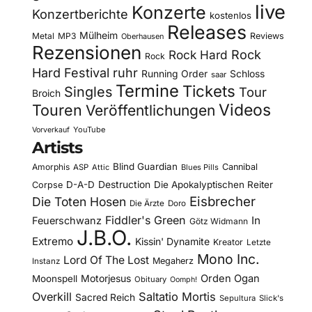
live
Konzerte
Konzertberichte
kostenlos
Releases
Mülheim
Metal
MP3
Reviews
Oberhausen
Rezensionen
Rock Hard
Rock
Rock
Hard Festival
ruhr
Running Order
Schloss
saar
Termine
Tickets
Singles
Tour
Broich
Videos
Touren
Veröffentlichungen
YouTube
Vorverkauf
Artists
Blind Guardian
Amorphis
Cannibal
ASP
Attic
Blues Pills
D-A-D
Destruction
Die Apokalyptischen Reiter
Corpse
Eisbrecher
Die Toten Hosen
Die Ärzte
Doro
Fiddler's Green
In
Feuerschwanz
Götz Widmann
J.B.O.
Extremo
Kissin' Dynamite
Kreator
Letzte
Mono Inc.
Lord Of The Lost
Megaherz
Instanz
Motorjesus
Orden Ogan
Moonspell
Obituary
Oomph!
Overkill
Saltatio Mortis
Sacred Reich
Sepultura
Slick's