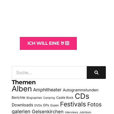
WordPress-
Websites
und -Hosting
für Bands
ICH WILL EINE 🤘🏻
Themen
Alben
Amphitheater
Autogrammstunden
CDs
Berichte
Castle Rock
Biographien
Camping
Festivals
Fotos
Downloads
EPs
DVDs
Essen
galerien
Gelsenkirchen
Interviews
Jubiläum