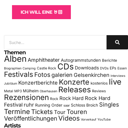
ICH WILL EINE 🤘🏻
Themen
Alben
Amphitheater
Autogrammstunden
Berichte
CDs
Downloads
EPs
Castle Rock
DVDs
Essen
Biographien
Camping
Festivals
Fotos
galerien
Gelsenkirchen
Interviews
live
Konzerte
Konzertberichte
kostenlos
Jubiläum
Releases
Mülheim
Metal
MP3
Reviews
Oberhausen
Rezensionen
Rock Hard
Rock Hard
Rock
Singles
Festival
ruhr
Running Order
Schloss Broich
saar
Termine
Tickets
Touren
Tour
Videos
Veröffentlichungen
YouTube
Vorverkauf
Artists