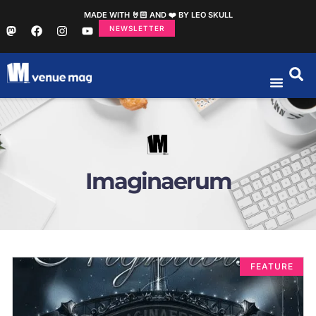
MADE WITH 🤘🏻 AND ❤️ BY LEO SKULL
NEWSLETTER
Imaginaerum
FEATURE