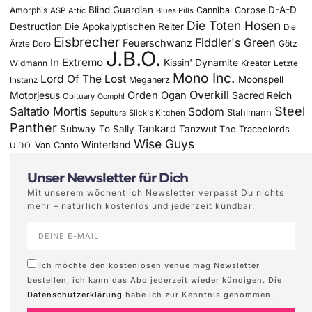
Blind Guardian
D-A-D
Amorphis
Cannibal Corpse
ASP
Attic
Blues Pills
Die Toten Hosen
Destruction
Die Apokalyptischen Reiter
Die
Eisbrecher
Fiddler's Green
Feuerschwanz
Götz
Ärzte
Doro
J.B.O.
In Extremo
Kissin' Dynamite
Widmann
Kreator
Letzte
Mono Inc.
Lord Of The Lost
Moonspell
Megaherz
Instanz
Overkill
Motorjesus
Orden Ogan
Sacred Reich
Obituary
Oomph!
Steel
Saltatio Mortis
Sodom
Stahlmann
Sepultura
Slick's Kitchen
Panther
Tankard
Subway To Sally
Tanzwut
The Traceelords
Wise Guys
Winterland
Van Canto
U.D.O.
Unser Newsletter für Dich
Mit unserem wöchentlich Newsletter verpasst Du nichts
mehr – natürlich kostenlos und jederzeit kündbar.
Ich möchte den kostenlosen venue mag Newsletter
bestellen, ich kann das Abo jederzeit wieder kündigen. Die
Datenschutzerklärung
habe ich zur Kenntnis genommen.