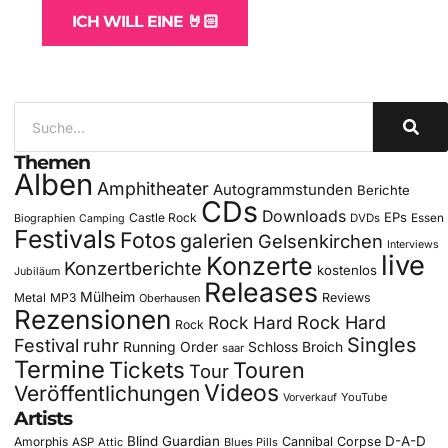
ICH WILL EINE 🤘🏻
Themen
Alben
Amphitheater
Autogrammstunden
Berichte
CDs
Downloads
EPs
Castle Rock
DVDs
Essen
Biographien
Camping
Festivals
Fotos
galerien
Gelsenkirchen
Interviews
live
Konzerte
Konzertberichte
kostenlos
Jubiläum
Releases
Mülheim
Metal
MP3
Reviews
Oberhausen
Rezensionen
Rock Hard
Rock Hard
Rock
Singles
Festival
ruhr
Running Order
Schloss Broich
saar
Termine
Tickets
Touren
Tour
Videos
Veröffentlichungen
YouTube
Vorverkauf
Artists
Blind Guardian
D-A-D
Amorphis
Cannibal Corpse
ASP
Attic
Blues Pills