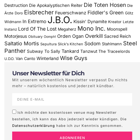
Die Toten Hosen
Destruction
Die Apokalyptischen Reiter
Die
Eisbrecher
Fiddler's Green
Feuerschwanz
Götz
Ärzte
Doro
J.B.O.
In Extremo
Kissin' Dynamite
Widmann
Kreator
Letzte
Mono Inc.
Lord Of The Lost
Moonspell
Megaherz
Instanz
Overkill
Motorjesus
Orden Ogan
Sacred Reich
Obituary
Oomph!
Steel
Saltatio Mortis
Sodom
Stahlmann
Sepultura
Slick's Kitchen
Panther
Tankard
Subway To Sally
Tanzwut
The Traceelords
Wise Guys
Winterland
Van Canto
U.D.O.
Unser Newsletter für Dich
Mit unserem wöchentlich Newsletter verpasst Du nichts
mehr – natürlich kostenlos und jederzeit kündbar.
Ich möchte den kostenlosen venue mag Newsletter
bestellen, ich kann das Abo jederzeit wieder kündigen. Die
Datenschutzerklärung
habe ich zur Kenntnis genommen.
ABONNIEREN