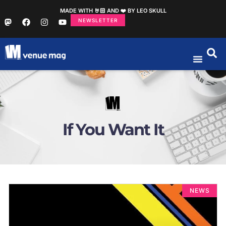
MADE WITH 🤘🏻 AND ❤️ BY LEO SKULL
NEWSLETTER
If You Want It
NEWS