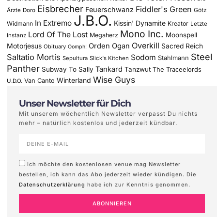
Eisbrecher
Fiddler's Green
Feuerschwanz
Götz
Ärzte
Doro
J.B.O.
In Extremo
Kissin' Dynamite
Widmann
Kreator
Letzte
Mono Inc.
Lord Of The Lost
Moonspell
Megaherz
Instanz
Overkill
Motorjesus
Orden Ogan
Sacred Reich
Obituary
Oomph!
Steel
Saltatio Mortis
Sodom
Stahlmann
Sepultura
Slick's Kitchen
Panther
Tankard
Subway To Sally
Tanzwut
The Traceelords
Wise Guys
Winterland
Van Canto
U.D.O.
Unser Newsletter für Dich
Mit unserem wöchentlich Newsletter verpasst Du nichts
mehr – natürlich kostenlos und jederzeit kündbar.
Ich möchte den kostenlosen venue mag Newsletter
bestellen, ich kann das Abo jederzeit wieder kündigen. Die
Datenschutzerklärung
habe ich zur Kenntnis genommen.
ABONNIEREN