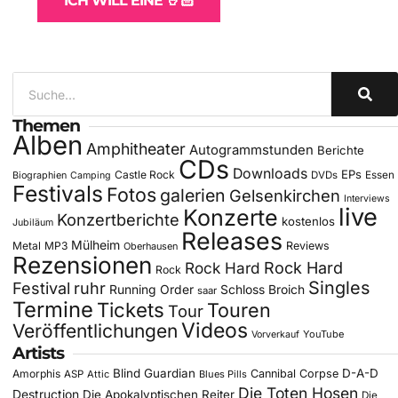
ICH WILL EINE 🤘🏻
Themen
Alben
Amphitheater
Autogrammstunden
Berichte
CDs
Downloads
EPs
Castle Rock
DVDs
Essen
Biographien
Camping
Festivals
Fotos
galerien
Gelsenkirchen
Interviews
live
Konzerte
Konzertberichte
kostenlos
Jubiläum
Releases
Mülheim
Metal
MP3
Reviews
Oberhausen
Rezensionen
Rock Hard
Rock Hard
Rock
Singles
Festival
ruhr
Running Order
Schloss Broich
saar
Termine
Tickets
Touren
Tour
Videos
Veröffentlichungen
YouTube
Vorverkauf
Artists
Blind Guardian
D-A-D
Amorphis
Cannibal Corpse
ASP
Attic
Blues Pills
Die Toten Hosen
Destruction
Die Apokalyptischen Reiter
Die