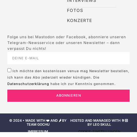
INTERVIEWS
FOTOS
KONZERTE
Folge uns bei Mastodon oder Facebook, abonniere unseren
Telegram-Newsservice oder unseren Newsletter – dann
verpasst Du nichts!
Ich möchte den kostenlosen venue mag Newsletter bestellen,
ich kann das Abo jederzeit wieder kündigen. Die
Datenschutzerklärung
habe ich zur Kenntnis genommen.
ABONNIEREN
© 2024 • MADE WITH ❤️ AND 🌶️ BY
HOSTED AND MANAGED WITH 🤘🏻
TEAM GOCHU
BY LEO SKULL
IMPRESSUM
COOKIE-EINSTELLUNGEN
NUTZUNGSBEDINGUNGEN