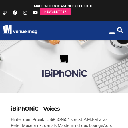
MADE WITH 🤘🏻 AND ❤️ BY LEO SKULL
NEWSLETTER
IBiPhONiC
iBiPhONiC – Voices
Hinter dem Projekt „iBiPhONiC“ steckt P.M.FM alias
Peter Musebrink, der als Mastermind des LoungeActs