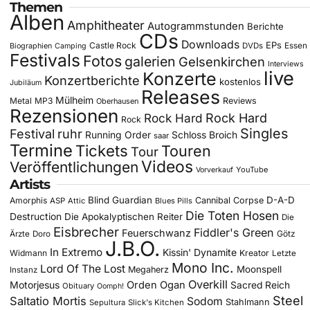
Themen
Alben
Amphitheater
Autogrammstunden
Berichte
CDs
Downloads
EPs
Castle Rock
DVDs
Essen
Biographien
Camping
Festivals
Fotos
galerien
Gelsenkirchen
Interviews
live
Konzerte
Konzertberichte
kostenlos
Jubiläum
Releases
Mülheim
Metal
MP3
Reviews
Oberhausen
Rezensionen
Rock Hard
Rock Hard
Rock
Singles
Festival
ruhr
Running Order
Schloss Broich
saar
Termine
Tickets
Touren
Tour
Videos
Veröffentlichungen
YouTube
Vorverkauf
Artists
Blind Guardian
D-A-D
Amorphis
Cannibal Corpse
ASP
Attic
Blues Pills
Die Toten Hosen
Destruction
Die Apokalyptischen Reiter
Die
Eisbrecher
Fiddler's Green
Feuerschwanz
Götz
Ärzte
Doro
J.B.O.
In Extremo
Kissin' Dynamite
Widmann
Kreator
Letzte
Mono Inc.
Lord Of The Lost
Moonspell
Megaherz
Instanz
Overkill
Motorjesus
Orden Ogan
Sacred Reich
Obituary
Oomph!
Steel
Saltatio Mortis
Sodom
Stahlmann
Sepultura
Slick's Kitchen