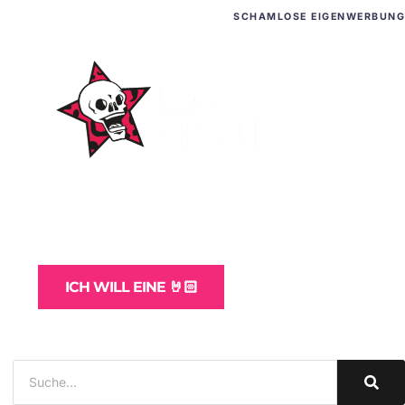
SCHAMLOSE EIGENWERBUNG
WordPress-Websites
und -Hosting
für Bands
ICH WILL EINE 🤘🏻