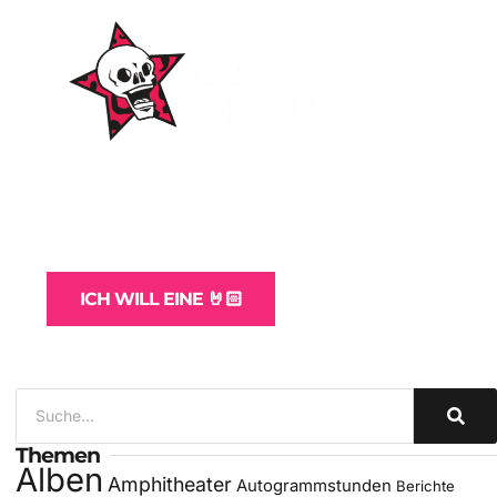
WordPress-Websites
und -Hosting
für Bands
ICH WILL EINE 🤘🏻
Themen
Alben
Amphitheater
Autogrammstunden
Berichte