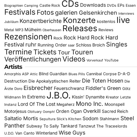
CDs
Downloads
EPs
Castle Rock
DVDs
Essen
Biographien
Camping
Festivals
Fotos
galerien
Gelsenkirchen
Interviews
live
Konzerte
Konzertberichte
kostenlos
Jubiläum
Releases
Mülheim
Metal
MP3
Reviews
Oberhausen
Rezensionen
Rock Hard
Rock Hard
Rock
Singles
Festival
ruhr
Running Order
Schloss Broich
saar
Termine
Tickets
Touren
Tour
Videos
Veröffentlichungen
YouTube
Vorverkauf
Artists
Blind Guardian
D-A-D
Amorphis
Cannibal Corpse
ASP
Attic
Blues Pills
Die Toten Hosen
Destruction
Die Apokalyptischen Reiter
Die
Eisbrecher
Fiddler's Green
Feuerschwanz
Götz
Ärzte
Doro
J.B.O.
In Extremo
Kissin' Dynamite
Widmann
Kreator
Letzte
Mono Inc.
Lord Of The Lost
Moonspell
Megaherz
Instanz
Overkill
Motorjesus
Orden Ogan
Sacred Reich
Obituary
Oomph!
Steel
Saltatio Mortis
Sodom
Stahlmann
Sepultura
Slick's Kitchen
Panther
Tankard
Subway To Sally
Tanzwut
The Traceelords
Wise Guys
Winterland
Van Canto
U.D.O.