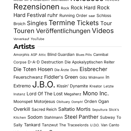
Rezensionen
Rock Hard
Rock
Rock
Hard Festival
ruhr
Running Order
Schloss
saar
Termine
Tickets
Singles
Tour
Broich
Videos
Touren
Veröffentlichungen
YouTube
Vorverkauf
Artists
Blind Guardian
Amorphis
Cannibal
ASP
Attic
Blues Pills
D-A-D
Destruction
Die Apokalyptischen Reiter
Corpse
Eisbrecher
Die Toten Hosen
Die Ärzte
Doro
Fiddler's Green
In
Feuerschwanz
Götz Widmann
J.B.O.
Extremo
Kissin' Dynamite
Kreator
Letzte
Mono Inc.
Lord Of The Lost
Megaherz
Instanz
Motorjesus
Orden Ogan
Moonspell
Obituary
Oomph!
Overkill
Saltatio Mortis
Sacred Reich
Sepultura
Slick's
Steel Panther
Sodom
Subway To
Stahlmann
Kitchen
Tankard
Sally
Tanzwut
The Traceelords
Van Canto
U.D.O.