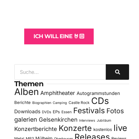
und -Hosting
für Bands
ICH WILL EINE 🤘🏻
Themen
Alben
Amphitheater
Autogrammstunden
CDs
Berichte
Castle Rock
Biographien
Camping
Festivals
Fotos
Downloads
EPs
DVDs
Essen
galerien
Gelsenkirchen
Interviews
Jubiläum
live
Konzerte
Konzertberichte
kostenlos
Releases
Mülheim
Metal
MP3
Reviews
Oberhausen