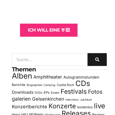
und -Hosting
für Bands
ICH WILL EINE 🤘🏻
Themen
Alben
Amphitheater
Autogrammstunden
CDs
Berichte
Castle Rock
Biographien
Camping
Festivals
Fotos
Downloads
EPs
DVDs
Essen
galerien
Gelsenkirchen
Interviews
Jubiläum
live
Konzerte
Konzertberichte
kostenlos
Releases
Mülheim
Metal
MP3
Reviews
Oberhausen