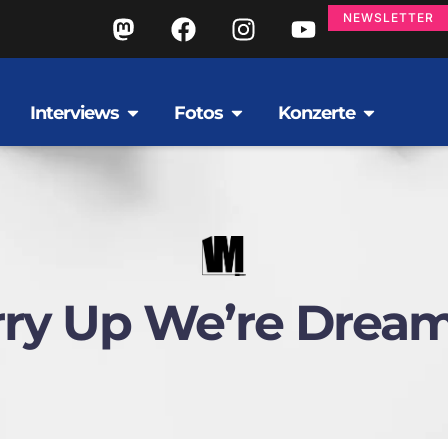
NEWSLETTER
Interviews
Fotos
Konzerte
ry Up We’re Drea