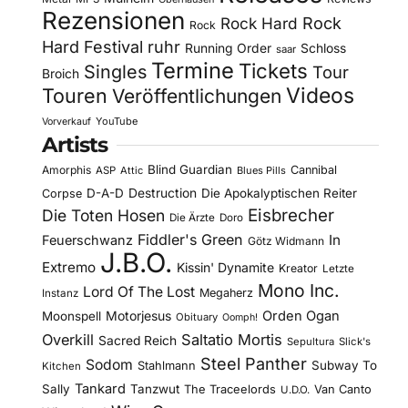
Rezensionen
Rock Hard
Rock
Rock
Hard Festival
ruhr
Running Order
Schloss
saar
Termine
Tickets
Singles
Tour
Broich
Videos
Touren
Veröffentlichungen
YouTube
Vorverkauf
Artists
Blind Guardian
Amorphis
Cannibal
ASP
Attic
Blues Pills
D-A-D
Destruction
Die Apokalyptischen Reiter
Corpse
Eisbrecher
Die Toten Hosen
Die Ärzte
Doro
Fiddler's Green
In
Feuerschwanz
Götz Widmann
J.B.O.
Extremo
Kissin' Dynamite
Kreator
Letzte
Mono Inc.
Lord Of The Lost
Megaherz
Instanz
Motorjesus
Orden Ogan
Moonspell
Obituary
Oomph!
Overkill
Saltatio Mortis
Sacred Reich
Sepultura
Slick's
Steel Panther
Sodom
Subway To
Stahlmann
Kitchen
Tankard
Sally
Tanzwut
The Traceelords
Van Canto
U.D.O.