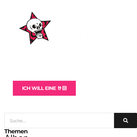
WordPress-Websites
und -Hosting
für Bands
ICH WILL EINE 🤘🏻
Themen