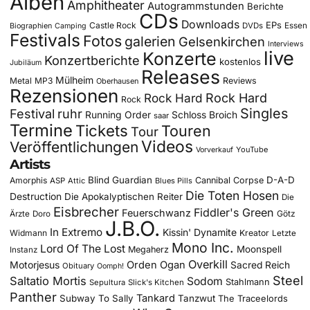
Alben
Amphitheater
Autogrammstunden
Berichte
CDs
Downloads
EPs
Castle Rock
DVDs
Essen
Biographien
Camping
Festivals
Fotos
galerien
Gelsenkirchen
Interviews
live
Konzerte
Konzertberichte
kostenlos
Jubiläum
Releases
Mülheim
Metal
MP3
Reviews
Oberhausen
Rezensionen
Rock Hard
Rock Hard
Rock
Singles
Festival
ruhr
Running Order
Schloss Broich
saar
Termine
Tickets
Touren
Tour
Videos
Veröffentlichungen
YouTube
Vorverkauf
Artists
Blind Guardian
D-A-D
Amorphis
Cannibal Corpse
ASP
Attic
Blues Pills
Die Toten Hosen
Destruction
Die Apokalyptischen Reiter
Die
Eisbrecher
Fiddler's Green
Feuerschwanz
Götz
Ärzte
Doro
J.B.O.
In Extremo
Kissin' Dynamite
Widmann
Kreator
Letzte
Mono Inc.
Lord Of The Lost
Moonspell
Megaherz
Instanz
Overkill
Motorjesus
Orden Ogan
Sacred Reich
Obituary
Oomph!
Steel
Saltatio Mortis
Sodom
Stahlmann
Sepultura
Slick's Kitchen
Panther
Tankard
Subway To Sally
Tanzwut
The Traceelords