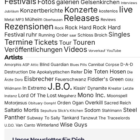
Festivals
Fotos
galerien
Gelsenkirchen
Interviews
live
Konzerte
Konzertberichte
kostenlos
Jubiläum
Releases
Mülheim
Metal
MP3
Reviews
Oberhausen
Rezensionen
Rock Hard
Rock Hard
Rock
Singles
Festival
ruhr
Running Order
Schloss Broich
saar
Termine
Tickets
Touren
Tour
Videos
Veröffentlichungen
YouTube
Vorverkauf
Artists
Blind Guardian
D-A-D
Amorphis
Cannibal Corpse
ASP
Attic
Blues Pills
Die Toten Hosen
Destruction
Die Apokalyptischen Reiter
Die
Eisbrecher
Fiddler's Green
Feuerschwanz
Götz
Ärzte
Doro
J.B.O.
In Extremo
Kissin' Dynamite
Widmann
Kreator
Letzte
Mono Inc.
Lord Of The Lost
Moonspell
Megaherz
Instanz
Overkill
Motorjesus
Orden Ogan
Sacred Reich
Obituary
Oomph!
Steel
Saltatio Mortis
Sodom
Stahlmann
Sepultura
Slick's Kitchen
Panther
Tankard
Subway To Sally
Tanzwut
The Traceelords
Wise Guys
Winterland
Van Canto
U.D.O.
Unser Newsletter für Dich