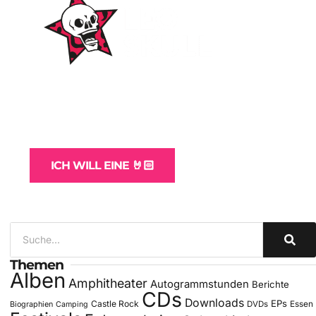
WordPress-Websites
und -Hosting
für Bands
ICH WILL EINE 🤘🏻
Themen
Alben
Amphitheater
Autogrammstunden
Berichte
CDs
Downloads
EPs
Castle Rock
DVDs
Essen
Biographien
Camping