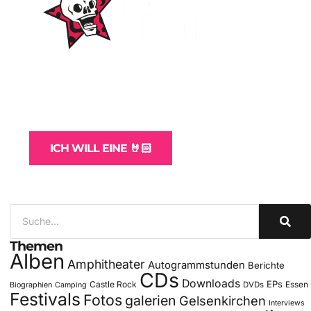
WordPress-Websites
und -Hosting
für Bands
ICH WILL EINE 🤘🏻
Themen
Alben
Amphitheater
Autogrammstunden
Berichte
CDs
Downloads
EPs
Castle Rock
DVDs
Essen
Biographien
Camping
Festivals
Fotos
galerien
Gelsenkirchen
Interviews