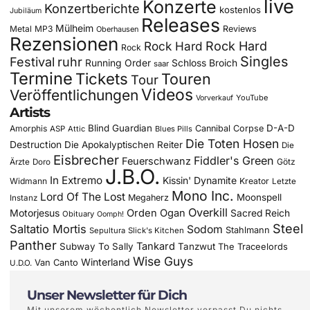
live
Konzerte
Konzertberichte
kostenlos
Jubiläum
Releases
Mülheim
Metal
MP3
Reviews
Oberhausen
Rezensionen
Rock Hard
Rock Hard
Rock
Singles
Festival
ruhr
Running Order
Schloss Broich
saar
Termine
Tickets
Touren
Tour
Videos
Veröffentlichungen
YouTube
Vorverkauf
Artists
Blind Guardian
D-A-D
Amorphis
Cannibal Corpse
ASP
Attic
Blues Pills
Die Toten Hosen
Destruction
Die Apokalyptischen Reiter
Die
Eisbrecher
Fiddler's Green
Feuerschwanz
Götz
Ärzte
Doro
J.B.O.
In Extremo
Kissin' Dynamite
Widmann
Kreator
Letzte
Mono Inc.
Lord Of The Lost
Moonspell
Megaherz
Instanz
Overkill
Motorjesus
Orden Ogan
Sacred Reich
Obituary
Oomph!
Steel
Saltatio Mortis
Sodom
Stahlmann
Sepultura
Slick's Kitchen
Panther
Tankard
Subway To Sally
Tanzwut
The Traceelords
Wise Guys
Winterland
Van Canto
U.D.O.
Unser Newsletter für Dich
Mit unserem wöchentlich Newsletter verpasst Du nichts