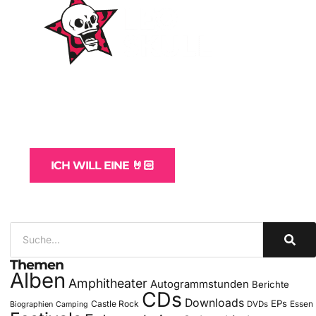
WordPress-Websites
und -Hosting
für Bands
ICH WILL EINE 🤘🏻
Themen
Alben
Amphitheater
Autogrammstunden
Berichte
CDs
Downloads
EPs
Castle Rock
DVDs
Essen
Biographien
Camping