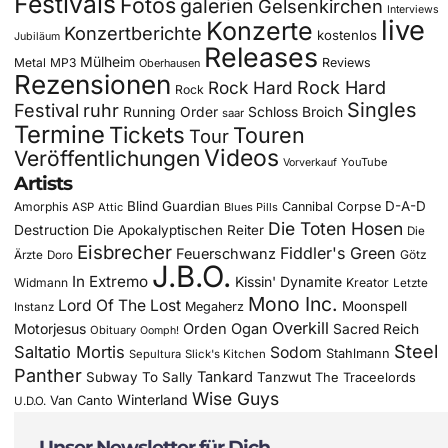
Festivals
Fotos
galerien
Gelsenkirchen
Interviews
live
Konzerte
Konzertberichte
kostenlos
Jubiläum
Releases
Mülheim
Metal
MP3
Reviews
Oberhausen
Rezensionen
Rock Hard
Rock Hard
Rock
Singles
Festival
ruhr
Running Order
Schloss Broich
saar
Termine
Tickets
Touren
Tour
Videos
Veröffentlichungen
YouTube
Vorverkauf
Artists
Blind Guardian
D-A-D
Amorphis
Cannibal Corpse
ASP
Attic
Blues Pills
Die Toten Hosen
Destruction
Die Apokalyptischen Reiter
Die
Eisbrecher
Fiddler's Green
Feuerschwanz
Götz
Ärzte
Doro
J.B.O.
In Extremo
Kissin' Dynamite
Widmann
Kreator
Letzte
Mono Inc.
Lord Of The Lost
Moonspell
Megaherz
Instanz
Overkill
Motorjesus
Orden Ogan
Sacred Reich
Obituary
Oomph!
Steel
Saltatio Mortis
Sodom
Stahlmann
Sepultura
Slick's Kitchen
Panther
Tankard
Subway To Sally
Tanzwut
The Traceelords
Wise Guys
Winterland
Van Canto
U.D.O.
Unser Newsletter für Dich