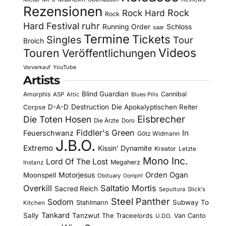
Rezensionen
Rock Hard
Rock
Rock
Hard Festival
ruhr
Running Order
Schloss
saar
Termine
Tickets
Singles
Tour
Broich
Videos
Touren
Veröffentlichungen
YouTube
Vorverkauf
Artists
Blind Guardian
Amorphis
Cannibal
ASP
Attic
Blues Pills
D-A-D
Destruction
Die Apokalyptischen Reiter
Corpse
Eisbrecher
Die Toten Hosen
Die Ärzte
Doro
Fiddler's Green
In
Feuerschwanz
Götz Widmann
J.B.O.
Extremo
Kissin' Dynamite
Kreator
Letzte
Mono Inc.
Lord Of The Lost
Megaherz
Instanz
Motorjesus
Orden Ogan
Moonspell
Obituary
Oomph!
Overkill
Saltatio Mortis
Sacred Reich
Sepultura
Slick's
Steel Panther
Sodom
Subway To
Stahlmann
Kitchen
Tankard
Sally
Tanzwut
The Traceelords
Van Canto
U.D.O.