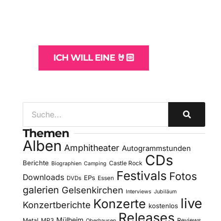
und -Hosting
für Bands
ICH WILL EINE 🤘🏻
Themen
Alben
Amphitheater
Autogrammstunden
CDs
Berichte
Castle Rock
Biographien
Camping
Festivals
Fotos
Downloads
EPs
DVDs
Essen
galerien
Gelsenkirchen
Interviews
Jubiläum
live
Konzerte
Konzertberichte
kostenlos
Releases
Mülheim
Metal
MP3
Reviews
Oberhausen