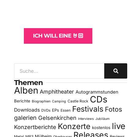
und -Hosting
für Bands
ICH WILL EINE 🤘🏻
Themen
Alben
Amphitheater
Autogrammstunden
CDs
Berichte
Castle Rock
Biographien
Camping
Festivals
Fotos
Downloads
EPs
DVDs
Essen
galerien
Gelsenkirchen
Interviews
Jubiläum
live
Konzerte
Konzertberichte
kostenlos
Releases
Mülheim
Metal
MP3
Reviews
Oberhausen