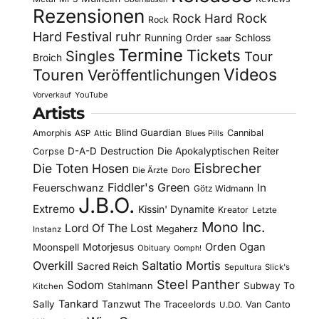
Rezensionen
Rock Hard
Rock
Rock
Hard Festival
ruhr
Running Order
Schloss
saar
Termine
Tickets
Singles
Tour
Broich
Videos
Touren
Veröffentlichungen
YouTube
Vorverkauf
Artists
Blind Guardian
Amorphis
Cannibal
ASP
Attic
Blues Pills
D-A-D
Destruction
Die Apokalyptischen Reiter
Corpse
Eisbrecher
Die Toten Hosen
Die Ärzte
Doro
Fiddler's Green
In
Feuerschwanz
Götz Widmann
J.B.O.
Extremo
Kissin' Dynamite
Kreator
Letzte
Mono Inc.
Lord Of The Lost
Megaherz
Instanz
Motorjesus
Orden Ogan
Moonspell
Obituary
Oomph!
Overkill
Saltatio Mortis
Sacred Reich
Sepultura
Slick's
Steel Panther
Sodom
Subway To
Stahlmann
Kitchen
Tankard
Sally
Tanzwut
The Traceelords
Van Canto
U.D.O.