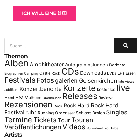
ICH WILL EINE 🤘🏻
Themen
Alben
Amphitheater
Autogrammstunden
Berichte
CDs
Downloads
EPs
Castle Rock
DVDs
Essen
Biographien
Camping
Festivals
Fotos
galerien
Gelsenkirchen
Interviews
live
Konzerte
Konzertberichte
kostenlos
Jubiläum
Releases
Mülheim
Metal
MP3
Reviews
Oberhausen
Rezensionen
Rock Hard
Rock Hard
Rock
Singles
Festival
ruhr
Running Order
Schloss Broich
saar
Termine
Tickets
Touren
Tour
Videos
Veröffentlichungen
YouTube
Vorverkauf
Artists