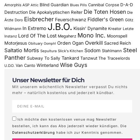
Blind Guardian
D-A-D
Amorphis
Cannibal Corpse
ASP
Attic
Blues Pills
Die Toten Hosen
Destruction
Die Apokalyptischen Reiter
Die
Eisbrecher
Fiddler's Green
Feuerschwanz
Götz
Ärzte
Doro
J.B.O.
In Extremo
Kissin' Dynamite
Widmann
Kreator
Letzte
Mono Inc.
Lord Of The Lost
Moonspell
Megaherz
Instanz
Overkill
Motorjesus
Orden Ogan
Sacred Reich
Obituary
Oomph!
Steel
Saltatio Mortis
Sodom
Stahlmann
Sepultura
Slick's Kitchen
Panther
Tankard
Subway To Sally
Tanzwut
The Traceelords
Wise Guys
Winterland
Van Canto
U.D.O.
Unser Newsletter für Dich
Mit unserem wöchentlich Newsletter verpasst Du nichts
mehr – natürlich kostenlos und jederzeit kündbar.
Ich möchte den kostenlosen venue mag Newsletter
bestellen, ich kann das Abo jederzeit wieder kündigen. Die
Datenschutzerklärung
habe ich zur Kenntnis genommen.