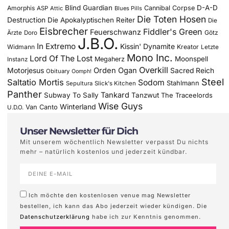
Blind Guardian
D-A-D
Amorphis
Cannibal Corpse
ASP
Attic
Blues Pills
Die Toten Hosen
Destruction
Die Apokalyptischen Reiter
Die
Eisbrecher
Fiddler's Green
Feuerschwanz
Götz
Ärzte
Doro
J.B.O.
In Extremo
Kissin' Dynamite
Widmann
Kreator
Letzte
Mono Inc.
Lord Of The Lost
Moonspell
Megaherz
Instanz
Overkill
Motorjesus
Orden Ogan
Sacred Reich
Obituary
Oomph!
Steel
Saltatio Mortis
Sodom
Stahlmann
Sepultura
Slick's Kitchen
Panther
Tankard
Subway To Sally
Tanzwut
The Traceelords
Wise Guys
Winterland
Van Canto
U.D.O.
Unser Newsletter für Dich
Mit unserem wöchentlich Newsletter verpasst Du nichts
mehr – natürlich kostenlos und jederzeit kündbar.
Ich möchte den kostenlosen venue mag Newsletter
bestellen, ich kann das Abo jederzeit wieder kündigen. Die
Datenschutzerklärung
habe ich zur Kenntnis genommen.