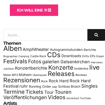
ICH WILL EINE 🤘🏻
Themen
Alben
Amphitheater
Autogrammstunden
Berichte
CDs
Downloads
EPs
Castle Rock
DVDs
Essen
Biographien
Camping
Festivals
Fotos
galerien
Gelsenkirchen
Interviews
live
Konzerte
Konzertberichte
kostenlos
Jubiläum
Releases
Mülheim
Metal
MP3
Reviews
Oberhausen
Rezensionen
Rock Hard
Rock Hard
Rock
Singles
Festival
ruhr
Running Order
Schloss Broich
saar
Termine
Tickets
Touren
Tour
Videos
Veröffentlichungen
YouTube
Vorverkauf
Artists