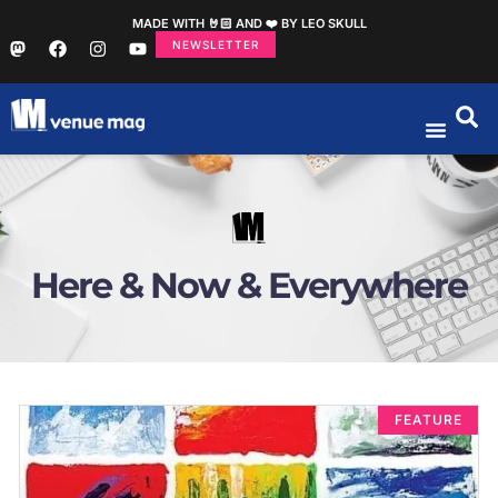
MADE WITH 🤘🏻 AND ❤️ BY LEO SKULL
NEWSLETTER
Here & Now & Everywhere
FEATURE