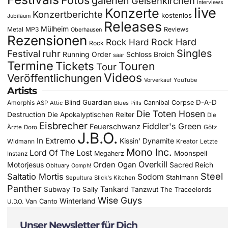
galerien
Gelsenkirchen
Interviews
live
Konzerte
Konzertberichte
kostenlos
Jubiläum
Releases
Mülheim
Metal
MP3
Reviews
Oberhausen
Rezensionen
Rock Hard
Rock Hard
Rock
Singles
Festival
ruhr
Running Order
Schloss Broich
saar
Termine
Tickets
Touren
Tour
Videos
Veröffentlichungen
YouTube
Vorverkauf
Artists
Blind Guardian
D-A-D
Amorphis
Cannibal Corpse
ASP
Attic
Blues Pills
Die Toten Hosen
Destruction
Die Apokalyptischen Reiter
Die
Eisbrecher
Fiddler's Green
Feuerschwanz
Götz
Ärzte
Doro
J.B.O.
In Extremo
Kissin' Dynamite
Widmann
Kreator
Letzte
Mono Inc.
Lord Of The Lost
Moonspell
Megaherz
Instanz
Overkill
Motorjesus
Orden Ogan
Sacred Reich
Obituary
Oomph!
Steel
Saltatio Mortis
Sodom
Stahlmann
Sepultura
Slick's Kitchen
Panther
Tankard
Subway To Sally
Tanzwut
The Traceelords
Wise Guys
Winterland
Van Canto
U.D.O.
Unser Newsletter für Dich