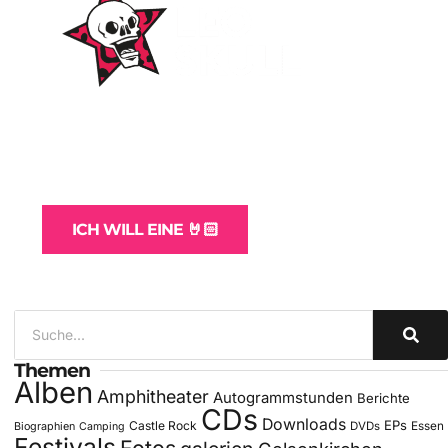
WordPress-Websites
und -Hosting
für Bands
ICH WILL EINE 🤘🏻
Themen
Alben
Amphitheater
Autogrammstunden
Berichte
CDs
Downloads
EPs
Castle Rock
DVDs
Essen
Biographien
Camping
Festivals
Fotos