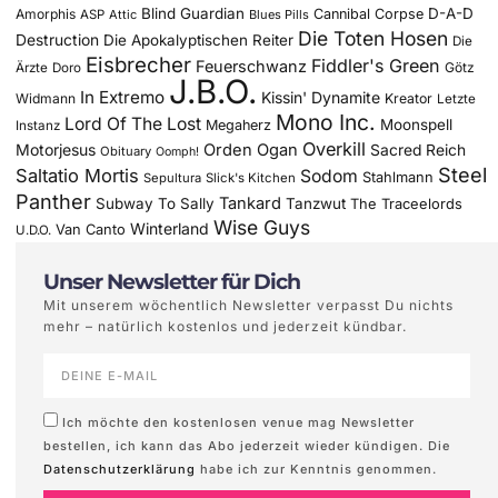
Blind Guardian
D-A-D
Amorphis
Cannibal Corpse
ASP
Attic
Blues Pills
Die Toten Hosen
Destruction
Die Apokalyptischen Reiter
Die
Eisbrecher
Fiddler's Green
Feuerschwanz
Götz
Ärzte
Doro
J.B.O.
In Extremo
Kissin' Dynamite
Widmann
Kreator
Letzte
Mono Inc.
Lord Of The Lost
Moonspell
Megaherz
Instanz
Overkill
Motorjesus
Orden Ogan
Sacred Reich
Obituary
Oomph!
Steel
Saltatio Mortis
Sodom
Stahlmann
Sepultura
Slick's Kitchen
Panther
Tankard
Subway To Sally
Tanzwut
The Traceelords
Wise Guys
Winterland
Van Canto
U.D.O.
Unser Newsletter für Dich
Mit unserem wöchentlich Newsletter verpasst Du nichts
mehr – natürlich kostenlos und jederzeit kündbar.
Ich möchte den kostenlosen venue mag Newsletter
bestellen, ich kann das Abo jederzeit wieder kündigen. Die
Datenschutzerklärung
habe ich zur Kenntnis genommen.