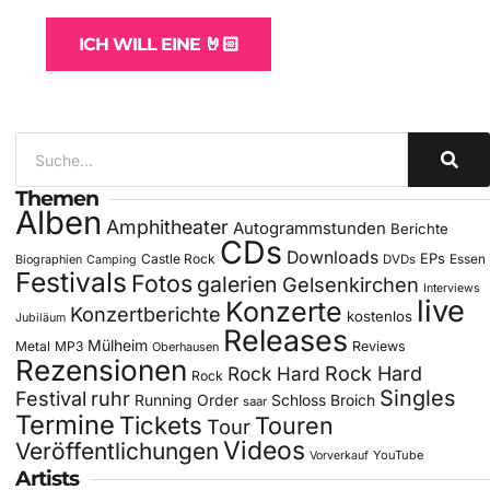
ICH WILL EINE 🤘🏻
Themen
Alben
Amphitheater
Autogrammstunden
Berichte
CDs
Downloads
EPs
Castle Rock
DVDs
Essen
Biographien
Camping
Festivals
Fotos
galerien
Gelsenkirchen
Interviews
live
Konzerte
Konzertberichte
kostenlos
Jubiläum
Releases
Mülheim
Metal
MP3
Reviews
Oberhausen
Rezensionen
Rock Hard
Rock Hard
Rock
Singles
Festival
ruhr
Running Order
Schloss Broich
saar
Termine
Tickets
Touren
Tour
Videos
Veröffentlichungen
YouTube
Vorverkauf
Artists