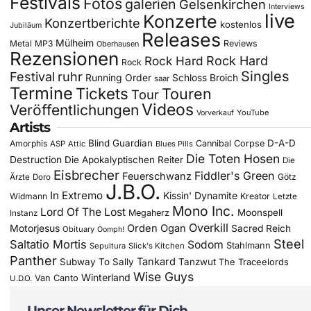
Festivals
Fotos
galerien
Gelsenkirchen
Interviews
live
Konzerte
Konzertberichte
kostenlos
Jubiläum
Releases
Mülheim
Metal
MP3
Reviews
Oberhausen
Rezensionen
Rock Hard
Rock Hard
Rock
Singles
Festival
ruhr
Running Order
Schloss Broich
saar
Termine
Tickets
Touren
Tour
Videos
Veröffentlichungen
YouTube
Vorverkauf
Artists
Blind Guardian
D-A-D
Amorphis
Cannibal Corpse
ASP
Attic
Blues Pills
Die Toten Hosen
Destruction
Die Apokalyptischen Reiter
Die
Eisbrecher
Fiddler's Green
Feuerschwanz
Götz
Ärzte
Doro
J.B.O.
In Extremo
Kissin' Dynamite
Widmann
Kreator
Letzte
Mono Inc.
Lord Of The Lost
Moonspell
Megaherz
Instanz
Overkill
Motorjesus
Orden Ogan
Sacred Reich
Obituary
Oomph!
Steel
Saltatio Mortis
Sodom
Stahlmann
Sepultura
Slick's Kitchen
Panther
Tankard
Subway To Sally
Tanzwut
The Traceelords
Wise Guys
Winterland
Van Canto
U.D.O.
Unser Newsletter für Dich