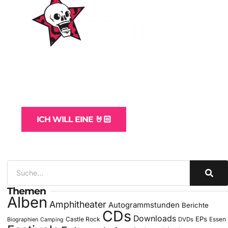
WordPress-Websites
und -Hosting
für Bands
ICH WILL EINE 🤘🏻
Themen
Alben
Amphitheater
Autogrammstunden
Berichte
CDs
Downloads
EPs
Castle Rock
DVDs
Essen
Biographien
Camping