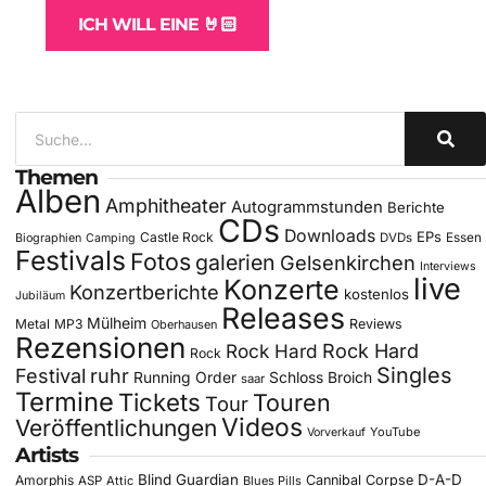
ICH WILL EINE 🤘🏻
Themen
Alben
Amphitheater
Autogrammstunden
Berichte
CDs
Downloads
EPs
Castle Rock
DVDs
Essen
Biographien
Camping
Festivals
Fotos
galerien
Gelsenkirchen
Interviews
live
Konzerte
Konzertberichte
kostenlos
Jubiläum
Releases
Mülheim
Metal
MP3
Reviews
Oberhausen
Rezensionen
Rock Hard
Rock Hard
Rock
Singles
Festival
ruhr
Running Order
Schloss Broich
saar
Termine
Tickets
Touren
Tour
Videos
Veröffentlichungen
YouTube
Vorverkauf
Artists
Blind Guardian
D-A-D
Amorphis
Cannibal Corpse
ASP
Attic
Blues Pills