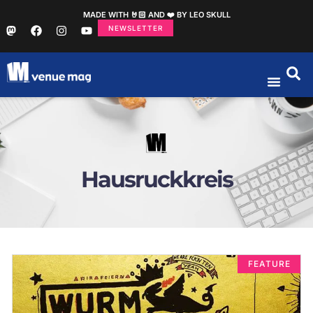
MADE WITH 🤘🏻 AND ❤️ BY LEO SKULL
NEWSLETTER
Hausruckkreis
FEATURE