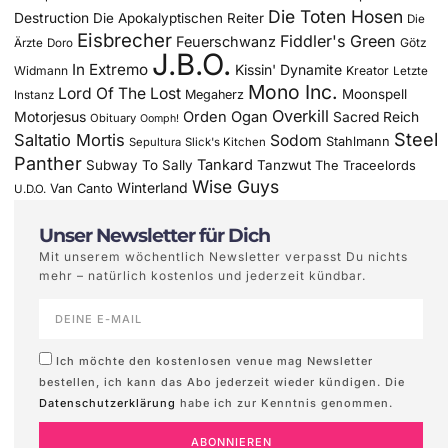
Die Toten Hosen
Destruction
Die Apokalyptischen Reiter
Die
Eisbrecher
Fiddler's Green
Feuerschwanz
Götz
Ärzte
Doro
J.B.O.
In Extremo
Kissin' Dynamite
Widmann
Kreator
Letzte
Mono Inc.
Lord Of The Lost
Moonspell
Megaherz
Instanz
Overkill
Motorjesus
Orden Ogan
Sacred Reich
Obituary
Oomph!
Steel
Saltatio Mortis
Sodom
Stahlmann
Sepultura
Slick's Kitchen
Panther
Tankard
Subway To Sally
Tanzwut
The Traceelords
Wise Guys
Winterland
Van Canto
U.D.O.
Unser Newsletter für Dich
Mit unserem wöchentlich Newsletter verpasst Du nichts
mehr – natürlich kostenlos und jederzeit kündbar.
Ich möchte den kostenlosen venue mag Newsletter
bestellen, ich kann das Abo jederzeit wieder kündigen. Die
Datenschutzerklärung
habe ich zur Kenntnis genommen.
ABONNIEREN