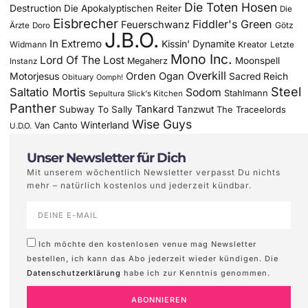
Die Toten Hosen
Destruction
Die Apokalyptischen Reiter
Die
Eisbrecher
Fiddler's Green
Feuerschwanz
Götz
Ärzte
Doro
J.B.O.
In Extremo
Kissin' Dynamite
Widmann
Kreator
Letzte
Mono Inc.
Lord Of The Lost
Moonspell
Megaherz
Instanz
Overkill
Motorjesus
Orden Ogan
Sacred Reich
Obituary
Oomph!
Steel
Saltatio Mortis
Sodom
Stahlmann
Sepultura
Slick's Kitchen
Panther
Tankard
Subway To Sally
Tanzwut
The Traceelords
Wise Guys
Winterland
Van Canto
U.D.O.
Unser Newsletter für Dich
Mit unserem wöchentlich Newsletter verpasst Du nichts
mehr – natürlich kostenlos und jederzeit kündbar.
Ich möchte den kostenlosen venue mag Newsletter
bestellen, ich kann das Abo jederzeit wieder kündigen. Die
Datenschutzerklärung
habe ich zur Kenntnis genommen.
ABONNIEREN