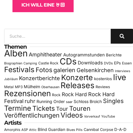
ICH WILL EINE 🤘🏻
Themen
Alben
Amphitheater
Autogrammstunden
Berichte
CDs
Downloads
EPs
Castle Rock
DVDs
Essen
Biographien
Camping
Festivals
Fotos
galerien
Gelsenkirchen
Interviews
live
Konzerte
Konzertberichte
kostenlos
Jubiläum
Releases
Mülheim
Metal
MP3
Reviews
Oberhausen
Rezensionen
Rock Hard
Rock Hard
Rock
Singles
Festival
ruhr
Running Order
Schloss Broich
saar
Termine
Tickets
Touren
Tour
Videos
Veröffentlichungen
YouTube
Vorverkauf
Artists
Blind Guardian
D-A-D
Amorphis
Cannibal Corpse
ASP
Attic
Blues Pills