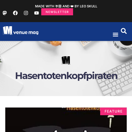
MADE WITH 🤘🏻 AND ❤️ BY LEO SKULL
NEWSLETTER
Hasentotenkopfpiraten
FEATURE