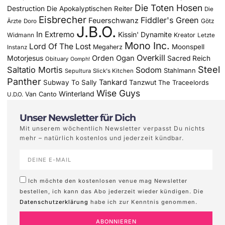
Die Toten Hosen
Destruction
Die Apokalyptischen Reiter
Die
Eisbrecher
Fiddler's Green
Feuerschwanz
Götz
Ärzte
Doro
J.B.O.
In Extremo
Kissin' Dynamite
Widmann
Kreator
Letzte
Mono Inc.
Lord Of The Lost
Moonspell
Megaherz
Instanz
Overkill
Motorjesus
Orden Ogan
Sacred Reich
Obituary
Oomph!
Steel
Saltatio Mortis
Sodom
Stahlmann
Sepultura
Slick's Kitchen
Panther
Tankard
Subway To Sally
Tanzwut
The Traceelords
Wise Guys
Winterland
Van Canto
U.D.O.
Unser Newsletter für Dich
Mit unserem wöchentlich Newsletter verpasst Du nichts
mehr – natürlich kostenlos und jederzeit kündbar.
Ich möchte den kostenlosen venue mag Newsletter
bestellen, ich kann das Abo jederzeit wieder kündigen. Die
Datenschutzerklärung
habe ich zur Kenntnis genommen.
ABONNIEREN