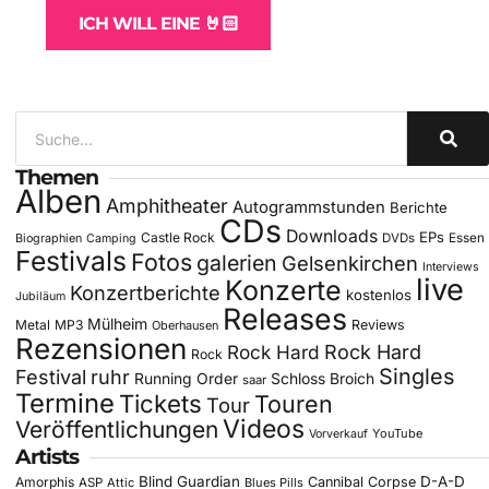
ICH WILL EINE 🤘🏻
Themen
Alben
Amphitheater
Autogrammstunden
Berichte
CDs
Downloads
EPs
Castle Rock
DVDs
Essen
Biographien
Camping
Festivals
Fotos
galerien
Gelsenkirchen
Interviews
live
Konzerte
Konzertberichte
kostenlos
Jubiläum
Releases
Mülheim
Metal
MP3
Reviews
Oberhausen
Rezensionen
Rock Hard
Rock Hard
Rock
Singles
Festival
ruhr
Running Order
Schloss Broich
saar
Termine
Tickets
Touren
Tour
Videos
Veröffentlichungen
YouTube
Vorverkauf
Artists
Blind Guardian
D-A-D
Amorphis
Cannibal Corpse
ASP
Attic
Blues Pills