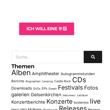
und -Hosting
für Bands
ICH WILL EINE 🤘🏻
Themen
Alben
Amphitheater
Autogrammstunden
CDs
Berichte
Castle Rock
Biographien
Camping
Festivals
Fotos
Downloads
EPs
DVDs
Essen
galerien
Gelsenkirchen
Interviews
Jubiläum
live
Konzerte
Konzertberichte
kostenlos
Releases
Mülheim
Metal
MP3
Reviews
Oberhausen