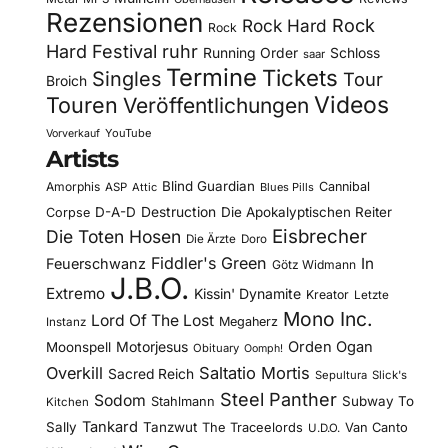
Rezensionen
Rock Hard
Rock
Rock
Hard Festival
ruhr
Running Order
Schloss
saar
Termine
Tickets
Singles
Tour
Broich
Videos
Touren
Veröffentlichungen
YouTube
Vorverkauf
Artists
Blind Guardian
Amorphis
Cannibal
ASP
Attic
Blues Pills
D-A-D
Destruction
Die Apokalyptischen Reiter
Corpse
Eisbrecher
Die Toten Hosen
Die Ärzte
Doro
Fiddler's Green
In
Feuerschwanz
Götz Widmann
J.B.O.
Extremo
Kissin' Dynamite
Kreator
Letzte
Mono Inc.
Lord Of The Lost
Megaherz
Instanz
Motorjesus
Orden Ogan
Moonspell
Obituary
Oomph!
Overkill
Saltatio Mortis
Sacred Reich
Sepultura
Slick's
Steel Panther
Sodom
Subway To
Stahlmann
Kitchen
Tankard
Sally
Tanzwut
The Traceelords
Van Canto
U.D.O.