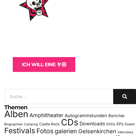
WordPress-Websites
und -Hosting
für Bands
ICH WILL EINE 🤘🏻
Themen
Alben
Amphitheater
Autogrammstunden
Berichte
CDs
Downloads
EPs
Castle Rock
DVDs
Essen
Biographien
Camping
Festivals
Fotos
galerien
Gelsenkirchen
Interviews