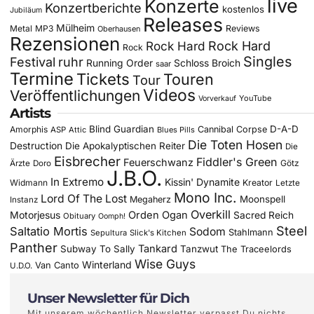
live
Konzerte
Konzertberichte
kostenlos
Jubiläum
Releases
Mülheim
Metal
MP3
Reviews
Oberhausen
Rezensionen
Rock Hard
Rock Hard
Rock
Singles
Festival
ruhr
Running Order
Schloss Broich
saar
Termine
Tickets
Touren
Tour
Videos
Veröffentlichungen
YouTube
Vorverkauf
Artists
Blind Guardian
D-A-D
Amorphis
Cannibal Corpse
ASP
Attic
Blues Pills
Die Toten Hosen
Destruction
Die Apokalyptischen Reiter
Die
Eisbrecher
Fiddler's Green
Feuerschwanz
Götz
Ärzte
Doro
J.B.O.
In Extremo
Kissin' Dynamite
Widmann
Kreator
Letzte
Mono Inc.
Lord Of The Lost
Moonspell
Megaherz
Instanz
Overkill
Motorjesus
Orden Ogan
Sacred Reich
Obituary
Oomph!
Steel
Saltatio Mortis
Sodom
Stahlmann
Sepultura
Slick's Kitchen
Panther
Tankard
Subway To Sally
Tanzwut
The Traceelords
Wise Guys
Winterland
Van Canto
U.D.O.
Unser Newsletter für Dich
Mit unserem wöchentlich Newsletter verpasst Du nichts