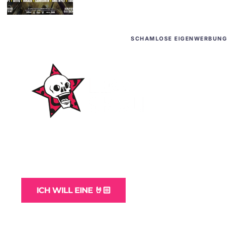
SCHAMLOSE EIGENWERBUNG
WordPress-Websites
und -Hosting
für Bands
ICH WILL EINE 🤘🏻