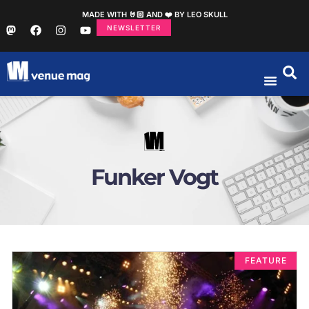
MADE WITH 🤘🏻 AND ❤️ BY LEO SKULL
NEWSLETTER
Funker Vogt
FEATURE