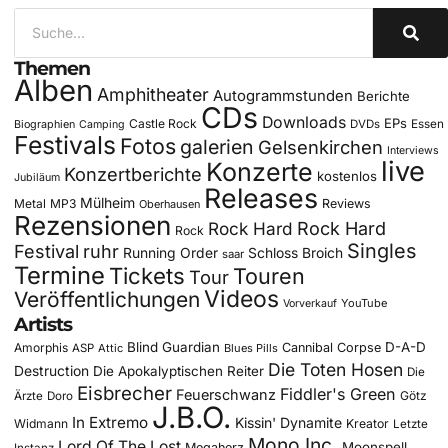
Themen
Alben
Amphitheater
Autogrammstunden
Berichte
CDs
Downloads
EPs
Castle Rock
DVDs
Essen
Biographien
Camping
Festivals
Fotos
galerien
Gelsenkirchen
Interviews
live
Konzerte
Konzertberichte
kostenlos
Jubiläum
Releases
Mülheim
Metal
MP3
Reviews
Oberhausen
Rezensionen
Rock Hard
Rock Hard
Rock
Singles
Festival
ruhr
Running Order
Schloss Broich
saar
Termine
Tickets
Touren
Tour
Videos
Veröffentlichungen
YouTube
Vorverkauf
Artists
Blind Guardian
D-A-D
Amorphis
Cannibal Corpse
ASP
Attic
Blues Pills
Die Toten Hosen
Destruction
Die Apokalyptischen Reiter
Die
Eisbrecher
Fiddler's Green
Feuerschwanz
Götz
Ärzte
Doro
J.B.O.
In Extremo
Kissin' Dynamite
Widmann
Kreator
Letzte
Mono Inc.
Lord Of The Lost
Moonspell
Megaherz
Instanz