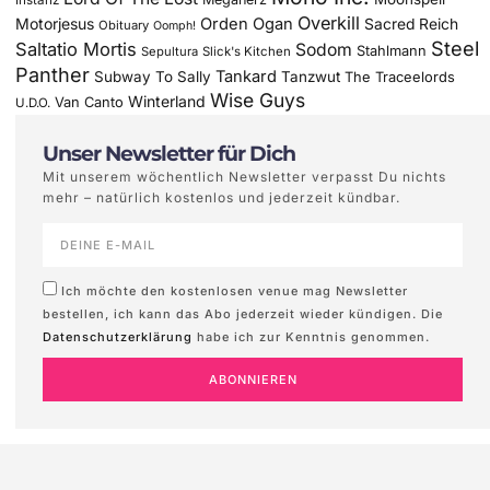
Overkill
Motorjesus
Orden Ogan
Sacred Reich
Obituary
Oomph!
Steel
Saltatio Mortis
Sodom
Stahlmann
Sepultura
Slick's Kitchen
Panther
Tankard
Subway To Sally
Tanzwut
The Traceelords
Wise Guys
Winterland
Van Canto
U.D.O.
Unser Newsletter für Dich
Mit unserem wöchentlich Newsletter verpasst Du nichts
mehr – natürlich kostenlos und jederzeit kündbar.
Ich möchte den kostenlosen venue mag Newsletter
bestellen, ich kann das Abo jederzeit wieder kündigen. Die
Datenschutzerklärung
habe ich zur Kenntnis genommen.
ABONNIEREN