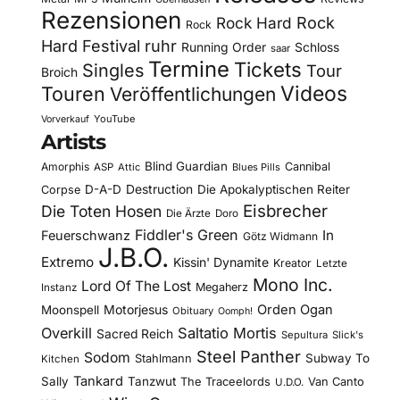
Rezensionen
Rock Hard
Rock
Rock
Hard Festival
ruhr
Running Order
Schloss
saar
Termine
Tickets
Singles
Tour
Broich
Videos
Touren
Veröffentlichungen
YouTube
Vorverkauf
Artists
Blind Guardian
Amorphis
Cannibal
ASP
Attic
Blues Pills
D-A-D
Destruction
Die Apokalyptischen Reiter
Corpse
Eisbrecher
Die Toten Hosen
Die Ärzte
Doro
Fiddler's Green
In
Feuerschwanz
Götz Widmann
J.B.O.
Extremo
Kissin' Dynamite
Kreator
Letzte
Mono Inc.
Lord Of The Lost
Megaherz
Instanz
Motorjesus
Orden Ogan
Moonspell
Obituary
Oomph!
Overkill
Saltatio Mortis
Sacred Reich
Sepultura
Slick's
Steel Panther
Sodom
Subway To
Stahlmann
Kitchen
Tankard
Sally
Tanzwut
The Traceelords
Van Canto
U.D.O.