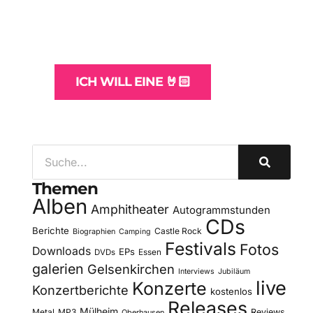
und -Hosting
für Bands
ICH WILL EINE 🤘🏻
Themen
Alben
Amphitheater
Autogrammstunden
CDs
Berichte
Castle Rock
Biographien
Camping
Festivals
Fotos
Downloads
EPs
DVDs
Essen
galerien
Gelsenkirchen
Interviews
Jubiläum
live
Konzerte
Konzertberichte
kostenlos
Releases
Mülheim
Metal
MP3
Reviews
Oberhausen