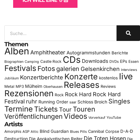
ICH WILL EINE 🤘🏻
Themen
Alben
Amphitheater
Autogrammstunden
Berichte
CDs
Downloads
EPs
Castle Rock
DVDs
Essen
Biographien
Camping
Festivals
Fotos
galerien
Gelsenkirchen
Interviews
live
Konzerte
Konzertberichte
kostenlos
Jubiläum
Releases
Mülheim
Metal
MP3
Reviews
Oberhausen
Rezensionen
Rock Hard
Rock Hard
Rock
Singles
Festival
ruhr
Running Order
Schloss Broich
saar
Termine
Tickets
Touren
Tour
Videos
Veröffentlichungen
YouTube
Vorverkauf
Artists
Blind Guardian
D-A-D
Amorphis
Cannibal Corpse
ASP
Attic
Blues Pills
Die Toten Hosen
Destruction
Die Apokalyptischen Reiter
Die