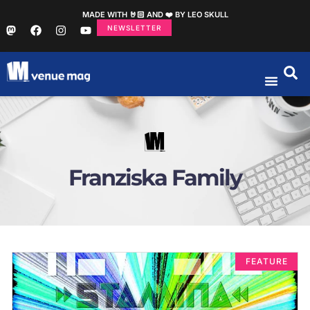
MADE WITH 🤘🏻 AND ❤️ BY LEO SKULL
NEWSLETTER
Franziska Family
FEATURE