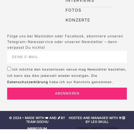
INTERVIEWS
FOTOS
KONZERTE
Folge uns bei Mastodon oder Facebook, abonniere unseren
Telegram-Newsservice oder unseren Newsletter – dann
verpasst Du nichts!
Ich möchte den kostenlosen venue mag Newsletter bestellen,
ich kann das Abo jederzeit wieder kündigen. Die
Datenschutzerklärung
habe ich zur Kenntnis genommen.
ABONNIEREN
© 2024 • MADE WITH ❤️ AND 🌶️ BY
HOSTED AND MANAGED WITH 🤘🏻
TEAM GOCHU
BY LEO SKULL
IMPRESSUM
COOKIE-EINSTELLUNGEN
NUTZUNGSBEDINGUNGEN