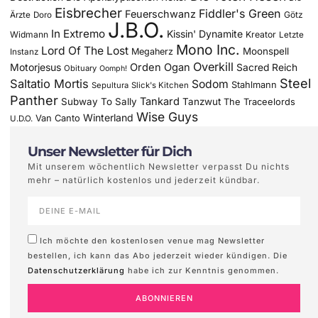
Eisbrecher
Fiddler's Green
Feuerschwanz
Götz
Ärzte
Doro
J.B.O.
In Extremo
Kissin' Dynamite
Widmann
Kreator
Letzte
Mono Inc.
Lord Of The Lost
Moonspell
Megaherz
Instanz
Overkill
Motorjesus
Orden Ogan
Sacred Reich
Obituary
Oomph!
Steel
Saltatio Mortis
Sodom
Stahlmann
Sepultura
Slick's Kitchen
Panther
Tankard
Subway To Sally
Tanzwut
The Traceelords
Wise Guys
Winterland
Van Canto
U.D.O.
Unser Newsletter für Dich
Mit unserem wöchentlich Newsletter verpasst Du nichts
mehr – natürlich kostenlos und jederzeit kündbar.
Ich möchte den kostenlosen venue mag Newsletter
bestellen, ich kann das Abo jederzeit wieder kündigen. Die
Datenschutzerklärung
habe ich zur Kenntnis genommen.
ABONNIEREN