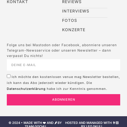
KONTAKT
REVIEWS
INTERVIEWS
FOTOS
KONZERTE
Folge uns bei Mastodon oder Facebook, abonniere unseren
Telegram-Newsservice oder unseren Newsletter – dann
verpasst Du nichts!
Ich möchte den kostenlosen venue mag Newsletter bestellen,
ich kann das Abo jederzeit wieder kündigen. Die
Datenschutzerklärung
habe ich zur Kenntnis genommen.
ABONNIEREN
© 2024 • MADE WITH ❤️ AND 🌶️ BY
HOSTED AND MANAGED WITH 🤘🏻
TEAM GOCHU
BY LEO SKULL