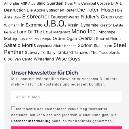
Blind Guardian
D-A-D
Amorphis
Cannibal Corpse
ASP
Attic
Blues Pills
Die Toten Hosen
Destruction
Die Apokalyptischen Reiter
Die
Eisbrecher
Fiddler's Green
Feuerschwanz
Götz
Ärzte
Doro
J.B.O.
In Extremo
Kissin' Dynamite
Widmann
Kreator
Letzte
Mono Inc.
Lord Of The Lost
Moonspell
Megaherz
Instanz
Overkill
Motorjesus
Orden Ogan
Sacred Reich
Obituary
Oomph!
Steel
Saltatio Mortis
Sodom
Stahlmann
Sepultura
Slick's Kitchen
Panther
Tankard
Subway To Sally
Tanzwut
The Traceelords
Wise Guys
Winterland
Van Canto
U.D.O.
Unser Newsletter für Dich
Mit unserem wöchentlich Newsletter verpasst Du nichts
mehr – natürlich kostenlos und jederzeit kündbar.
Ich möchte den kostenlosen venue mag Newsletter
bestellen, ich kann das Abo jederzeit wieder kündigen. Die
Datenschutzerklärung
habe ich zur Kenntnis genommen.