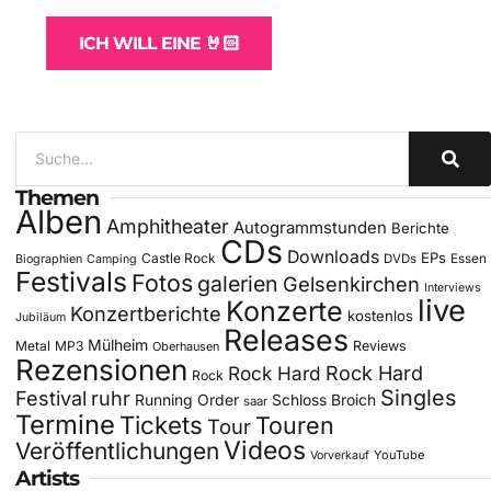
ICH WILL EINE 🤘🏻
Themen
Alben
Amphitheater
Autogrammstunden
Berichte
CDs
Downloads
EPs
Castle Rock
DVDs
Essen
Biographien
Camping
Festivals
Fotos
galerien
Gelsenkirchen
Interviews
live
Konzerte
Konzertberichte
kostenlos
Jubiläum
Releases
Mülheim
Metal
MP3
Reviews
Oberhausen
Rezensionen
Rock Hard
Rock Hard
Rock
Singles
Festival
ruhr
Running Order
Schloss Broich
saar
Termine
Tickets
Touren
Tour
Videos
Veröffentlichungen
YouTube
Vorverkauf
Artists