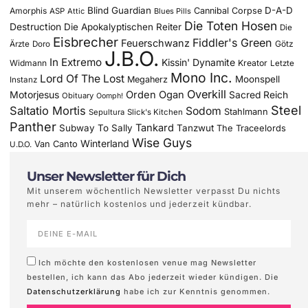
Blind Guardian
D-A-D
Amorphis
Cannibal Corpse
ASP
Attic
Blues Pills
Die Toten Hosen
Destruction
Die Apokalyptischen Reiter
Die
Eisbrecher
Fiddler's Green
Feuerschwanz
Götz
Ärzte
Doro
J.B.O.
In Extremo
Kissin' Dynamite
Widmann
Kreator
Letzte
Mono Inc.
Lord Of The Lost
Moonspell
Megaherz
Instanz
Overkill
Motorjesus
Orden Ogan
Sacred Reich
Obituary
Oomph!
Steel
Saltatio Mortis
Sodom
Stahlmann
Sepultura
Slick's Kitchen
Panther
Tankard
Subway To Sally
Tanzwut
The Traceelords
Wise Guys
Winterland
Van Canto
U.D.O.
Unser Newsletter für Dich
Mit unserem wöchentlich Newsletter verpasst Du nichts
mehr – natürlich kostenlos und jederzeit kündbar.
Ich möchte den kostenlosen venue mag Newsletter
bestellen, ich kann das Abo jederzeit wieder kündigen. Die
Datenschutzerklärung
habe ich zur Kenntnis genommen.