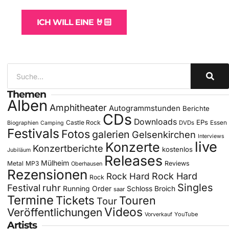
ICH WILL EINE 🤘🏻
Themen
Alben
Amphitheater
Autogrammstunden
Berichte
CDs
Downloads
EPs
Castle Rock
DVDs
Essen
Biographien
Camping
Festivals
Fotos
galerien
Gelsenkirchen
Interviews
live
Konzerte
Konzertberichte
kostenlos
Jubiläum
Releases
Mülheim
Metal
MP3
Reviews
Oberhausen
Rezensionen
Rock Hard
Rock Hard
Rock
Singles
Festival
ruhr
Running Order
Schloss Broich
saar
Termine
Tickets
Touren
Tour
Videos
Veröffentlichungen
YouTube
Vorverkauf
Artists