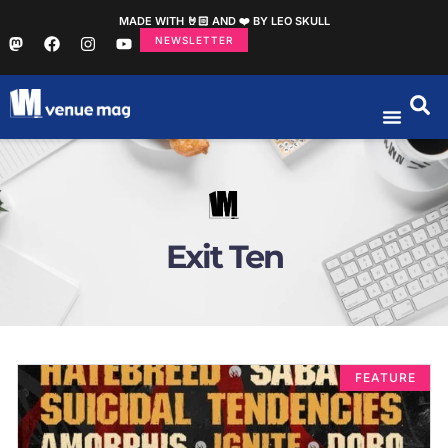
MADE WITH 🤘🏻 AND ❤️ BY LEO SKULL
NEWSLETTER
Exit Ten
FEATURE