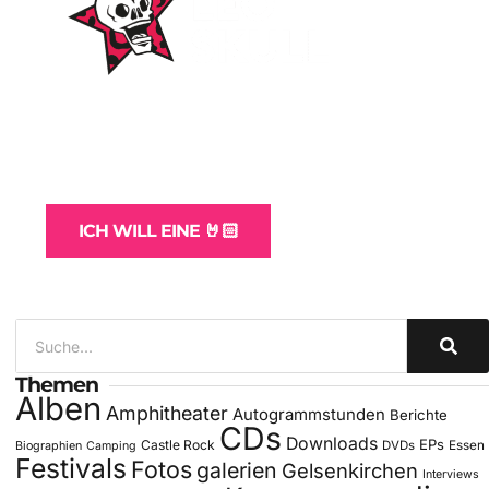
WordPress-Websites
und -Hosting
für Bands
ICH WILL EINE 🤘🏻
Themen
Alben
Amphitheater
Autogrammstunden
Berichte
CDs
Downloads
EPs
Castle Rock
DVDs
Essen
Biographien
Camping
Festivals
Fotos
galerien
Gelsenkirchen
Interviews