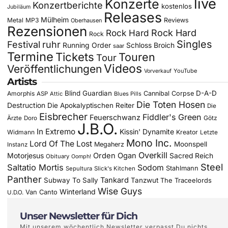
live
Konzerte
Konzertberichte
kostenlos
Jubiläum
Releases
Mülheim
Metal
MP3
Reviews
Oberhausen
Rezensionen
Rock Hard
Rock Hard
Rock
Singles
Festival
ruhr
Running Order
Schloss Broich
saar
Termine
Tickets
Touren
Tour
Videos
Veröffentlichungen
YouTube
Vorverkauf
Artists
Blind Guardian
D-A-D
Amorphis
Cannibal Corpse
ASP
Attic
Blues Pills
Die Toten Hosen
Destruction
Die Apokalyptischen Reiter
Die
Eisbrecher
Fiddler's Green
Feuerschwanz
Götz
Ärzte
Doro
J.B.O.
In Extremo
Kissin' Dynamite
Widmann
Kreator
Letzte
Mono Inc.
Lord Of The Lost
Moonspell
Megaherz
Instanz
Overkill
Motorjesus
Orden Ogan
Sacred Reich
Obituary
Oomph!
Steel
Saltatio Mortis
Sodom
Stahlmann
Sepultura
Slick's Kitchen
Panther
Tankard
Subway To Sally
Tanzwut
The Traceelords
Wise Guys
Winterland
Van Canto
U.D.O.
Unser Newsletter für Dich
Mit unserem wöchentlich Newsletter verpasst Du nichts