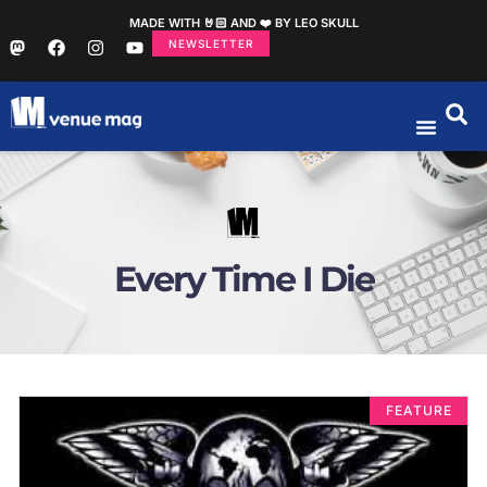
MADE WITH 🤘🏻 AND ❤️ BY LEO SKULL
NEWSLETTER
Every Time I Die
FEATURE