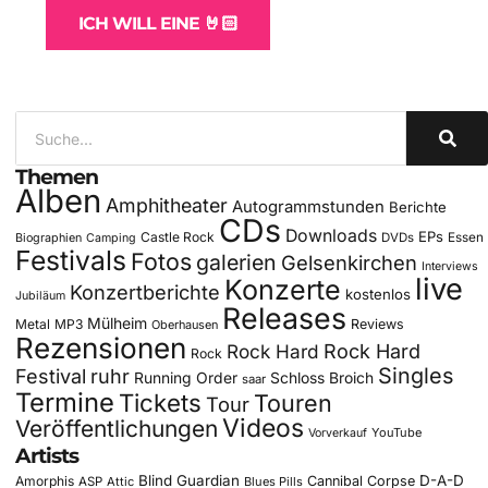
ICH WILL EINE 🤘🏻
Themen
Alben
Amphitheater
Autogrammstunden
Berichte
CDs
Downloads
EPs
Castle Rock
DVDs
Essen
Biographien
Camping
Festivals
Fotos
galerien
Gelsenkirchen
Interviews
live
Konzerte
Konzertberichte
kostenlos
Jubiläum
Releases
Mülheim
Metal
MP3
Reviews
Oberhausen
Rezensionen
Rock Hard
Rock Hard
Rock
Singles
Festival
ruhr
Running Order
Schloss Broich
saar
Termine
Tickets
Touren
Tour
Videos
Veröffentlichungen
YouTube
Vorverkauf
Artists
Blind Guardian
D-A-D
Amorphis
Cannibal Corpse
ASP
Attic
Blues Pills