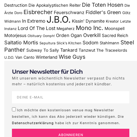
Die Toten Hosen
Destruction
Die Apokalyptischen Reiter
Die
Eisbrecher
Fiddler's Green
Feuerschwanz
Götz
Ärzte
Doro
J.B.O.
In Extremo
Kissin' Dynamite
Widmann
Kreator
Letzte
Mono Inc.
Lord Of The Lost
Moonspell
Megaherz
Instanz
Overkill
Motorjesus
Orden Ogan
Sacred Reich
Obituary
Oomph!
Steel
Saltatio Mortis
Sodom
Stahlmann
Sepultura
Slick's Kitchen
Panther
Tankard
Subway To Sally
Tanzwut
The Traceelords
Wise Guys
Winterland
Van Canto
U.D.O.
Unser Newsletter für Dich
Mit unserem wöchentlich Newsletter verpasst Du nichts
mehr – natürlich kostenlos und jederzeit kündbar.
Ich möchte den kostenlosen venue mag Newsletter
bestellen, ich kann das Abo jederzeit wieder kündigen. Die
Datenschutzerklärung
habe ich zur Kenntnis genommen.
ABONNIEREN