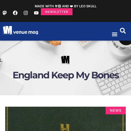
MADE WITH 🤘🏻 AND ❤️ BY LEO SKULL
NEWSLETTER
England Keep My Bones
NEWS