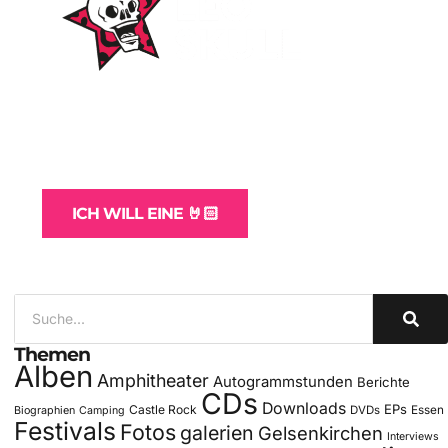
WordPress-Websites
und -Hosting
für Bands
ICH WILL EINE 🤘🏻
Themen
Alben
Amphitheater
Autogrammstunden
Berichte
CDs
Downloads
EPs
Castle Rock
DVDs
Essen
Biographien
Camping
Festivals
Fotos
galerien
Gelsenkirchen
Interviews