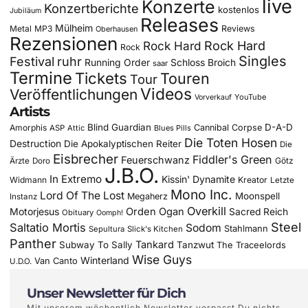
live
Konzerte
Konzertberichte
kostenlos
Jubiläum
Releases
Mülheim
Metal
MP3
Reviews
Oberhausen
Rezensionen
Rock Hard
Rock Hard
Rock
Singles
Festival
ruhr
Running Order
Schloss Broich
saar
Termine
Tickets
Touren
Tour
Videos
Veröffentlichungen
YouTube
Vorverkauf
Artists
Blind Guardian
D-A-D
Amorphis
Cannibal Corpse
ASP
Attic
Blues Pills
Die Toten Hosen
Destruction
Die Apokalyptischen Reiter
Die
Eisbrecher
Fiddler's Green
Feuerschwanz
Götz
Ärzte
Doro
J.B.O.
In Extremo
Kissin' Dynamite
Widmann
Kreator
Letzte
Mono Inc.
Lord Of The Lost
Moonspell
Megaherz
Instanz
Overkill
Motorjesus
Orden Ogan
Sacred Reich
Obituary
Oomph!
Steel
Saltatio Mortis
Sodom
Stahlmann
Sepultura
Slick's Kitchen
Panther
Tankard
Subway To Sally
Tanzwut
The Traceelords
Wise Guys
Winterland
Van Canto
U.D.O.
Unser Newsletter für Dich
Mit unserem wöchentlich Newsletter verpasst Du nichts