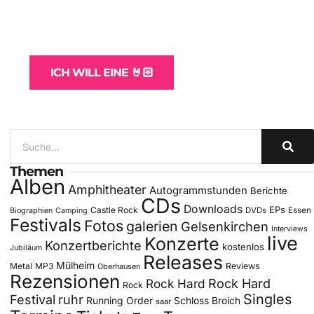
WordPress-Websites
und -Hosting
für Bands
ICH WILL EINE 🤘🏻
Themen
Alben
Amphitheater
Autogrammstunden
Berichte
CDs
Downloads
EPs
Castle Rock
DVDs
Essen
Biographien
Camping
Festivals
Fotos
galerien
Gelsenkirchen
Interviews
live
Konzerte
Konzertberichte
kostenlos
Jubiläum
Releases
Mülheim
Metal
MP3
Reviews
Oberhausen
Rezensionen
Rock Hard
Rock Hard
Rock
Singles
Festival
ruhr
Running Order
Schloss Broich
saar