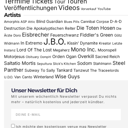
Termine
Tickets
Touren
Tour
Videos
Veröffentlichungen
YouTube
Vorverkauf
Artists
Blind Guardian
D-A-D
Amorphis
Cannibal Corpse
ASP
Attic
Blues Pills
Die Toten Hosen
Destruction
Die Apokalyptischen Reiter
Die
Eisbrecher
Fiddler's Green
Feuerschwanz
Götz
Ärzte
Doro
J.B.O.
In Extremo
Kissin' Dynamite
Widmann
Kreator
Letzte
Mono Inc.
Lord Of The Lost
Moonspell
Megaherz
Instanz
Overkill
Motorjesus
Orden Ogan
Sacred Reich
Obituary
Oomph!
Steel
Saltatio Mortis
Sodom
Stahlmann
Sepultura
Slick's Kitchen
Panther
Tankard
Subway To Sally
Tanzwut
The Traceelords
Wise Guys
Winterland
Van Canto
U.D.O.
Unser Newsletter für Dich
Mit unserem wöchentlich Newsletter verpasst Du nichts
mehr – natürlich kostenlos und jederzeit kündbar.
Ich möchte den kostenlosen venue mag Newsletter