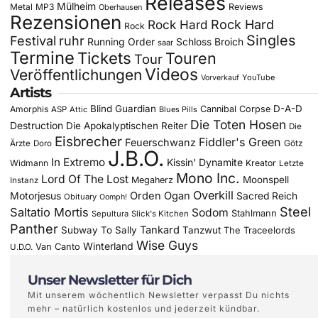
Releases
Mülheim
Metal
MP3
Reviews
Oberhausen
Rezensionen
Rock Hard
Rock Hard
Rock
Singles
Festival
ruhr
Running Order
Schloss Broich
saar
Termine
Tickets
Touren
Tour
Videos
Veröffentlichungen
YouTube
Vorverkauf
Artists
Blind Guardian
D-A-D
Amorphis
Cannibal Corpse
ASP
Attic
Blues Pills
Die Toten Hosen
Destruction
Die Apokalyptischen Reiter
Die
Eisbrecher
Fiddler's Green
Feuerschwanz
Götz
Ärzte
Doro
J.B.O.
In Extremo
Kissin' Dynamite
Widmann
Kreator
Letzte
Mono Inc.
Lord Of The Lost
Moonspell
Megaherz
Instanz
Overkill
Motorjesus
Orden Ogan
Sacred Reich
Obituary
Oomph!
Steel
Saltatio Mortis
Sodom
Stahlmann
Sepultura
Slick's Kitchen
Panther
Tankard
Subway To Sally
Tanzwut
The Traceelords
Wise Guys
Winterland
Van Canto
U.D.O.
Unser Newsletter für Dich
Mit unserem wöchentlich Newsletter verpasst Du nichts
mehr – natürlich kostenlos und jederzeit kündbar.