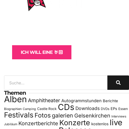
WordPress-Websites
und -Hosting
für Bands
ICH WILL EINE 🤘🏻
Themen
Alben
Amphitheater
Autogrammstunden
Berichte
CDs
Downloads
EPs
Castle Rock
DVDs
Essen
Biographien
Camping
Festivals
Fotos
galerien
Gelsenkirchen
Interviews
live
Konzerte
Konzertberichte
kostenlos
Jubiläum