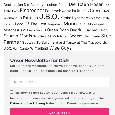
Die Toten Hosen
Destruction
Die Apokalyptischen Reiter
Die
Eisbrecher
Fiddler's Green
Feuerschwanz
Götz
Ärzte
Doro
J.B.O.
In Extremo
Kissin' Dynamite
Widmann
Kreator
Letzte
Mono Inc.
Lord Of The Lost
Moonspell
Megaherz
Instanz
Overkill
Motorjesus
Orden Ogan
Sacred Reich
Obituary
Oomph!
Steel
Saltatio Mortis
Sodom
Stahlmann
Sepultura
Slick's Kitchen
Panther
Tankard
Subway To Sally
Tanzwut
The Traceelords
Wise Guys
Winterland
Van Canto
U.D.O.
Unser Newsletter für Dich
Mit unserem wöchentlich Newsletter verpasst Du nichts
mehr – natürlich kostenlos und jederzeit kündbar.
Ich möchte den kostenlosen venue mag Newsletter
bestellen, ich kann das Abo jederzeit wieder kündigen. Die
Datenschutzerklärung
habe ich zur Kenntnis genommen.
ABONNIEREN