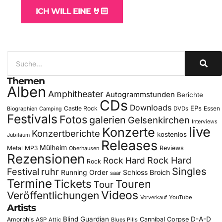
ICH WILL EINE 🤘🏻
Themen
Alben
Amphitheater
Autogrammstunden
Berichte
CDs
Downloads
EPs
Castle Rock
DVDs
Essen
Biographien
Camping
Festivals
Fotos
galerien
Gelsenkirchen
Interviews
live
Konzerte
Konzertberichte
kostenlos
Jubiläum
Releases
Mülheim
Metal
MP3
Reviews
Oberhausen
Rezensionen
Rock Hard
Rock Hard
Rock
Singles
Festival
ruhr
Running Order
Schloss Broich
saar
Termine
Tickets
Touren
Tour
Videos
Veröffentlichungen
YouTube
Vorverkauf
Artists
Blind Guardian
D-A-D
Amorphis
Cannibal Corpse
ASP
Attic
Blues Pills