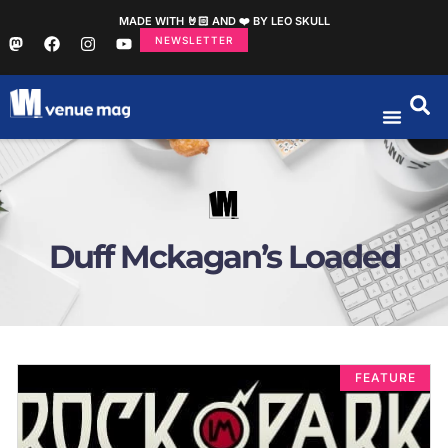
MADE WITH 🤘🏻 AND ❤️ BY LEO SKULL
NEWSLETTER
Duff Mckagan’s Loaded
FEATURE