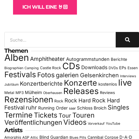
ICH WILL EINE 🤘🏻
Themen
Alben
Amphitheater
Autogrammstunden
Berichte
CDs
Downloads
EPs
Castle Rock
DVDs
Essen
Biographien
Camping
Festivals
Fotos
galerien
Gelsenkirchen
Interviews
live
Konzerte
Konzertberichte
kostenlos
Jubiläum
Releases
Mülheim
Metal
MP3
Reviews
Oberhausen
Rezensionen
Rock Hard
Rock Hard
Rock
Singles
Festival
ruhr
Running Order
Schloss Broich
saar
Termine
Tickets
Touren
Tour
Videos
Veröffentlichungen
YouTube
Vorverkauf
Artists
Blind Guardian
D-A-D
Amorphis
Cannibal Corpse
ASP
Attic
Blues Pills