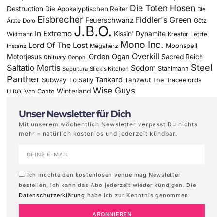
Die Toten Hosen
Destruction
Die Apokalyptischen Reiter
Die
Eisbrecher
Fiddler's Green
Feuerschwanz
Götz
Ärzte
Doro
J.B.O.
In Extremo
Kissin' Dynamite
Widmann
Kreator
Letzte
Mono Inc.
Lord Of The Lost
Moonspell
Megaherz
Instanz
Overkill
Motorjesus
Orden Ogan
Sacred Reich
Obituary
Oomph!
Steel
Saltatio Mortis
Sodom
Stahlmann
Sepultura
Slick's Kitchen
Panther
Tankard
Subway To Sally
Tanzwut
The Traceelords
Wise Guys
Winterland
Van Canto
U.D.O.
Unser Newsletter für Dich
Mit unserem wöchentlich Newsletter verpasst Du nichts
mehr – natürlich kostenlos und jederzeit kündbar.
Ich möchte den kostenlosen venue mag Newsletter
bestellen, ich kann das Abo jederzeit wieder kündigen. Die
Datenschutzerklärung
habe ich zur Kenntnis genommen.
ABONNIEREN