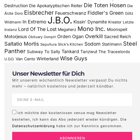
Die Toten Hosen
Destruction
Die Apokalyptischen Reiter
Die
Eisbrecher
Fiddler's Green
Feuerschwanz
Götz
Ärzte
Doro
J.B.O.
In Extremo
Kissin' Dynamite
Widmann
Kreator
Letzte
Mono Inc.
Lord Of The Lost
Moonspell
Megaherz
Instanz
Overkill
Motorjesus
Orden Ogan
Sacred Reich
Obituary
Oomph!
Steel
Saltatio Mortis
Sodom
Stahlmann
Sepultura
Slick's Kitchen
Panther
Tankard
Subway To Sally
Tanzwut
The Traceelords
Wise Guys
Winterland
Van Canto
U.D.O.
Unser Newsletter für Dich
Mit unserem wöchentlich Newsletter verpasst Du nichts
mehr – natürlich kostenlos und jederzeit kündbar.
Ich möchte den kostenlosen venue mag Newsletter
bestellen, ich kann das Abo jederzeit wieder kündigen. Die
Datenschutzerklärung
habe ich zur Kenntnis genommen.
ABONNIEREN