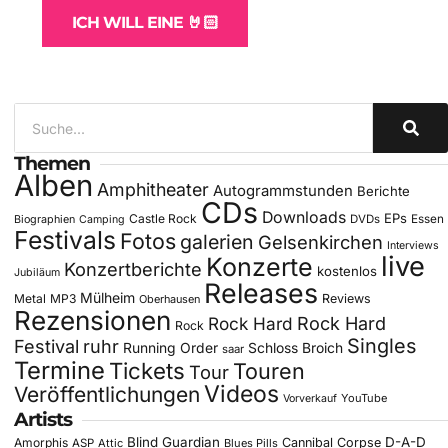
ICH WILL EINE 🤘🏻
Themen
Alben
Amphitheater
Autogrammstunden
Berichte
CDs
Downloads
EPs
Castle Rock
DVDs
Essen
Biographien
Camping
Festivals
Fotos
galerien
Gelsenkirchen
Interviews
live
Konzerte
Konzertberichte
kostenlos
Jubiläum
Releases
Mülheim
Metal
MP3
Reviews
Oberhausen
Rezensionen
Rock Hard
Rock Hard
Rock
Singles
Festival
ruhr
Running Order
Schloss Broich
saar
Termine
Tickets
Touren
Tour
Videos
Veröffentlichungen
YouTube
Vorverkauf
Artists
Blind Guardian
D-A-D
Amorphis
Cannibal Corpse
ASP
Attic
Blues Pills