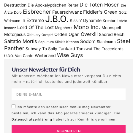
Die Toten Hosen
Destruction
Die Apokalyptischen Reiter
Die
Eisbrecher
Fiddler's Green
Feuerschwanz
Götz
Ärzte
Doro
J.B.O.
In Extremo
Kissin' Dynamite
Widmann
Kreator
Letzte
Mono Inc.
Lord Of The Lost
Moonspell
Megaherz
Instanz
Overkill
Motorjesus
Orden Ogan
Sacred Reich
Obituary
Oomph!
Steel
Saltatio Mortis
Sodom
Stahlmann
Sepultura
Slick's Kitchen
Panther
Tankard
Subway To Sally
Tanzwut
The Traceelords
Wise Guys
Winterland
Van Canto
U.D.O.
Unser Newsletter für Dich
Mit unserem wöchentlich Newsletter verpasst Du nichts
mehr – natürlich kostenlos und jederzeit kündbar.
Ich möchte den kostenlosen venue mag Newsletter
bestellen, ich kann das Abo jederzeit wieder kündigen. Die
Datenschutzerklärung
habe ich zur Kenntnis genommen.
ABONNIEREN