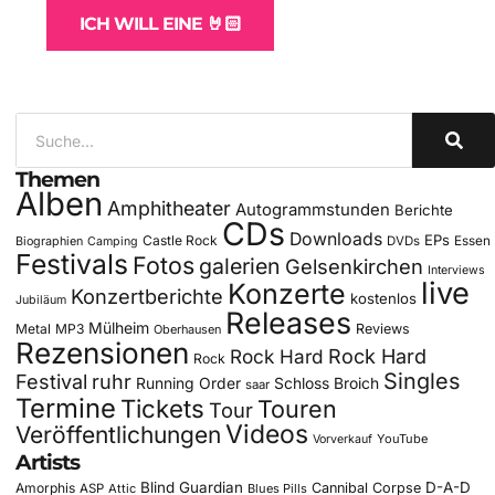
ICH WILL EINE 🤘🏻
Themen
Alben
Amphitheater
Autogrammstunden
Berichte
CDs
Downloads
EPs
Castle Rock
DVDs
Essen
Biographien
Camping
Festivals
Fotos
galerien
Gelsenkirchen
Interviews
live
Konzerte
Konzertberichte
kostenlos
Jubiläum
Releases
Mülheim
Metal
MP3
Reviews
Oberhausen
Rezensionen
Rock Hard
Rock Hard
Rock
Singles
Festival
ruhr
Running Order
Schloss Broich
saar
Termine
Tickets
Touren
Tour
Videos
Veröffentlichungen
YouTube
Vorverkauf
Artists
Blind Guardian
D-A-D
Amorphis
Cannibal Corpse
ASP
Attic
Blues Pills