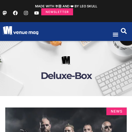
MADE WITH 🤘🏻 AND ❤️ BY LEO SKULL
NEWSLETTER
Deluxe-Box
NEWS