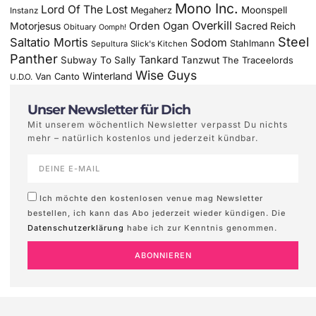
Mono Inc.
Lord Of The Lost
Moonspell
Megaherz
Instanz
Overkill
Motorjesus
Orden Ogan
Sacred Reich
Obituary
Oomph!
Steel
Saltatio Mortis
Sodom
Stahlmann
Sepultura
Slick's Kitchen
Panther
Tankard
Subway To Sally
Tanzwut
The Traceelords
Wise Guys
Winterland
Van Canto
U.D.O.
Unser Newsletter für Dich
Mit unserem wöchentlich Newsletter verpasst Du nichts
mehr – natürlich kostenlos und jederzeit kündbar.
Ich möchte den kostenlosen venue mag Newsletter
bestellen, ich kann das Abo jederzeit wieder kündigen. Die
Datenschutzerklärung
habe ich zur Kenntnis genommen.
ABONNIEREN