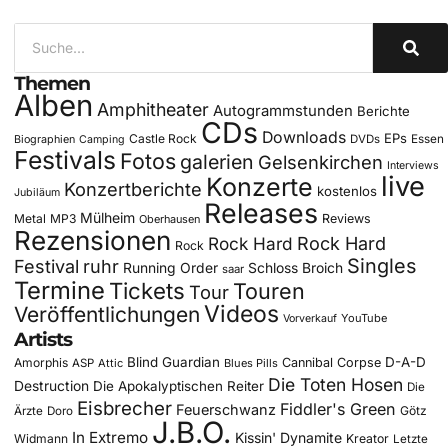
Themen
Alben
Amphitheater
Autogrammstunden
Berichte
CDs
Downloads
EPs
Castle Rock
DVDs
Essen
Biographien
Camping
Festivals
Fotos
galerien
Gelsenkirchen
Interviews
live
Konzerte
Konzertberichte
kostenlos
Jubiläum
Releases
Mülheim
Metal
MP3
Reviews
Oberhausen
Rezensionen
Rock Hard
Rock Hard
Rock
Singles
Festival
ruhr
Running Order
Schloss Broich
saar
Termine
Tickets
Touren
Tour
Videos
Veröffentlichungen
YouTube
Vorverkauf
Artists
Blind Guardian
D-A-D
Amorphis
Cannibal Corpse
ASP
Attic
Blues Pills
Die Toten Hosen
Destruction
Die Apokalyptischen Reiter
Die
Eisbrecher
Fiddler's Green
Feuerschwanz
Götz
Ärzte
Doro
J.B.O.
In Extremo
Kissin' Dynamite
Widmann
Kreator
Letzte