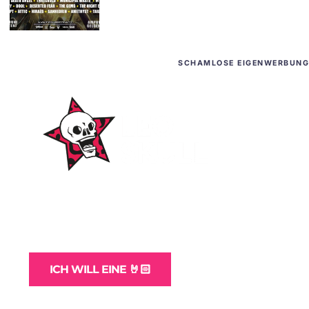
SCHAMLOSE EIGENWERBUNG
WordPress-Websites
und -Hosting
für Bands
ICH WILL EINE 🤘🏻