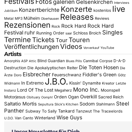
Festivals
Fotos
galerien
Gelsenkirchen
Interviews
live
Konzerte
Konzertberichte
kostenlos
Jubiläum
Releases
Mülheim
Metal
MP3
Reviews
Oberhausen
Rezensionen
Rock Hard
Rock Hard
Rock
Singles
Festival
ruhr
Running Order
Schloss Broich
saar
Termine
Tickets
Touren
Tour
Videos
Veröffentlichungen
YouTube
Vorverkauf
Artists
Blind Guardian
D-A-D
Amorphis
Cannibal Corpse
ASP
Attic
Blues Pills
Die Toten Hosen
Destruction
Die Apokalyptischen Reiter
Die
Eisbrecher
Fiddler's Green
Feuerschwanz
Götz
Ärzte
Doro
J.B.O.
In Extremo
Kissin' Dynamite
Widmann
Kreator
Letzte
Mono Inc.
Lord Of The Lost
Moonspell
Megaherz
Instanz
Overkill
Motorjesus
Orden Ogan
Sacred Reich
Obituary
Oomph!
Steel
Saltatio Mortis
Sodom
Stahlmann
Sepultura
Slick's Kitchen
Panther
Tankard
Subway To Sally
Tanzwut
The Traceelords
Wise Guys
Winterland
Van Canto
U.D.O.
Unser Newsletter für Dich