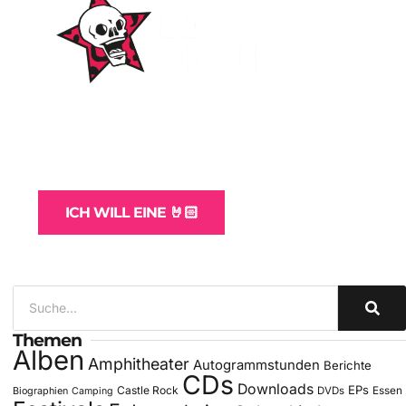
WordPress-Websites
und -Hosting
für Bands
ICH WILL EINE 🤘🏻
Themen
Alben
Amphitheater
Autogrammstunden
Berichte
CDs
Downloads
EPs
Castle Rock
DVDs
Essen
Biographien
Camping