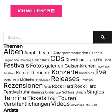
ICH WILL EINE 🤘🏻
Themen
Alben
Amphitheater
Autogrammstunden
Berichte
CDs
Downloads
EPs
Castle Rock
DVDs
Essen
Biographien
Camping
Festivals
Fotos
galerien
Gelsenkirchen
Interviews
live
Konzerte
Konzertberichte
kostenlos
Jubiläum
Releases
Mülheim
Metal
MP3
Reviews
Oberhausen
Rezensionen
Rock Hard
Rock Hard
Rock
Singles
Festival
ruhr
Running Order
Schloss Broich
saar
Termine
Tickets
Touren
Tour
Videos
Veröffentlichungen
YouTube
Vorverkauf
Artists