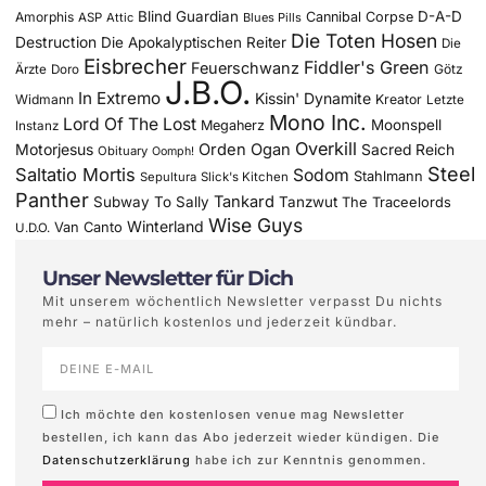
Blind Guardian
D-A-D
Amorphis
Cannibal Corpse
ASP
Attic
Blues Pills
Die Toten Hosen
Destruction
Die Apokalyptischen Reiter
Die
Eisbrecher
Fiddler's Green
Feuerschwanz
Götz
Ärzte
Doro
J.B.O.
In Extremo
Kissin' Dynamite
Widmann
Kreator
Letzte
Mono Inc.
Lord Of The Lost
Moonspell
Megaherz
Instanz
Overkill
Motorjesus
Orden Ogan
Sacred Reich
Obituary
Oomph!
Steel
Saltatio Mortis
Sodom
Stahlmann
Sepultura
Slick's Kitchen
Panther
Tankard
Subway To Sally
Tanzwut
The Traceelords
Wise Guys
Winterland
Van Canto
U.D.O.
Unser Newsletter für Dich
Mit unserem wöchentlich Newsletter verpasst Du nichts
mehr – natürlich kostenlos und jederzeit kündbar.
Ich möchte den kostenlosen venue mag Newsletter
bestellen, ich kann das Abo jederzeit wieder kündigen. Die
Datenschutzerklärung
habe ich zur Kenntnis genommen.