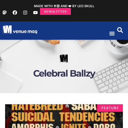
MADE WITH 🤘🏻 AND ❤️ BY LEO SKULL
NEWSLETTER
Celebral Ballzy
FEATURE