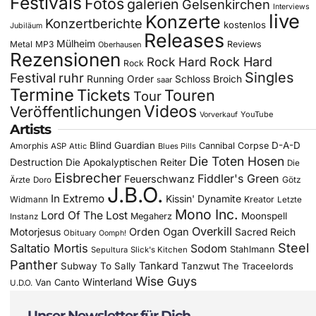
Festivals
Fotos
galerien
Gelsenkirchen
Interviews
live
Konzerte
Konzertberichte
kostenlos
Jubiläum
Releases
Mülheim
Metal
MP3
Reviews
Oberhausen
Rezensionen
Rock Hard
Rock Hard
Rock
Singles
Festival
ruhr
Running Order
Schloss Broich
saar
Termine
Tickets
Touren
Tour
Videos
Veröffentlichungen
YouTube
Vorverkauf
Artists
Blind Guardian
D-A-D
Amorphis
Cannibal Corpse
ASP
Attic
Blues Pills
Die Toten Hosen
Destruction
Die Apokalyptischen Reiter
Die
Eisbrecher
Fiddler's Green
Feuerschwanz
Götz
Ärzte
Doro
J.B.O.
In Extremo
Kissin' Dynamite
Widmann
Kreator
Letzte
Mono Inc.
Lord Of The Lost
Moonspell
Megaherz
Instanz
Overkill
Motorjesus
Orden Ogan
Sacred Reich
Obituary
Oomph!
Steel
Saltatio Mortis
Sodom
Stahlmann
Sepultura
Slick's Kitchen
Panther
Tankard
Subway To Sally
Tanzwut
The Traceelords
Wise Guys
Winterland
Van Canto
U.D.O.
Unser Newsletter für Dich