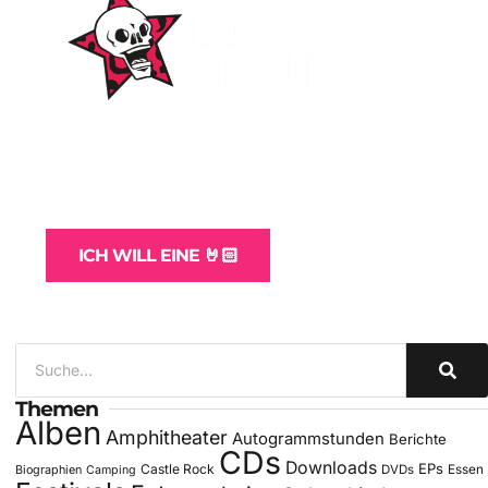
WordPress-Websites
und -Hosting
für Bands
ICH WILL EINE 🤘🏻
Themen
Alben
Amphitheater
Autogrammstunden
Berichte
CDs
Downloads
EPs
Castle Rock
DVDs
Essen
Biographien
Camping