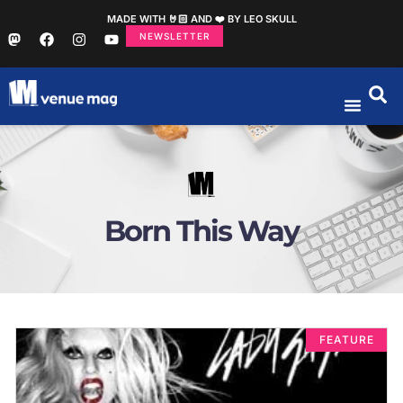
MADE WITH 🤘🏻 AND ❤️ BY LEO SKULL
NEWSLETTER
Born This Way
FEATURE