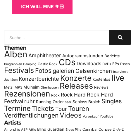
ICH WILL EINE 🤘🏻
Themen
Alben
Amphitheater
Autogrammstunden
Berichte
CDs
Downloads
EPs
Castle Rock
DVDs
Essen
Biographien
Camping
Festivals
Fotos
galerien
Gelsenkirchen
Interviews
live
Konzerte
Konzertberichte
kostenlos
Jubiläum
Releases
Mülheim
Metal
MP3
Reviews
Oberhausen
Rezensionen
Rock Hard
Rock Hard
Rock
Singles
Festival
ruhr
Running Order
Schloss Broich
saar
Termine
Tickets
Touren
Tour
Videos
Veröffentlichungen
YouTube
Vorverkauf
Artists
Blind Guardian
D-A-D
Amorphis
Cannibal Corpse
ASP
Attic
Blues Pills