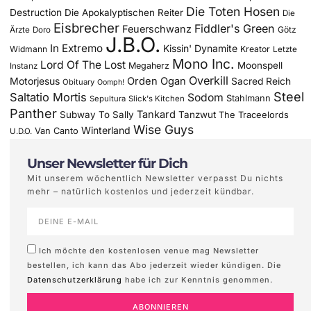
Die Toten Hosen
Destruction
Die Apokalyptischen Reiter
Die
Eisbrecher
Fiddler's Green
Feuerschwanz
Götz
Ärzte
Doro
J.B.O.
In Extremo
Kissin' Dynamite
Widmann
Kreator
Letzte
Mono Inc.
Lord Of The Lost
Moonspell
Megaherz
Instanz
Overkill
Motorjesus
Orden Ogan
Sacred Reich
Obituary
Oomph!
Steel
Saltatio Mortis
Sodom
Stahlmann
Sepultura
Slick's Kitchen
Panther
Tankard
Subway To Sally
Tanzwut
The Traceelords
Wise Guys
Winterland
Van Canto
U.D.O.
Unser Newsletter für Dich
Mit unserem wöchentlich Newsletter verpasst Du nichts
mehr – natürlich kostenlos und jederzeit kündbar.
Ich möchte den kostenlosen venue mag Newsletter
bestellen, ich kann das Abo jederzeit wieder kündigen. Die
Datenschutzerklärung
habe ich zur Kenntnis genommen.
ABONNIEREN