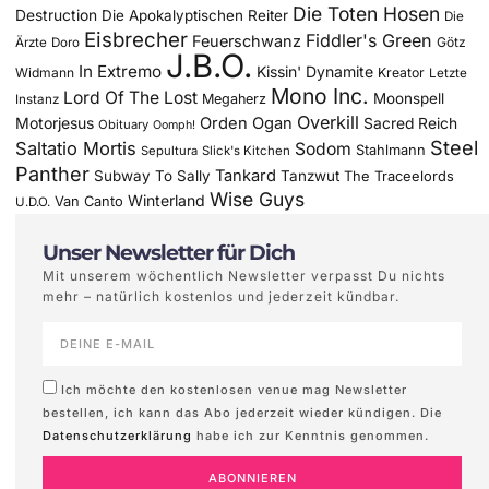
Die Toten Hosen
Destruction
Die Apokalyptischen Reiter
Die
Eisbrecher
Fiddler's Green
Feuerschwanz
Götz
Ärzte
Doro
J.B.O.
In Extremo
Kissin' Dynamite
Widmann
Kreator
Letzte
Mono Inc.
Lord Of The Lost
Moonspell
Megaherz
Instanz
Overkill
Motorjesus
Orden Ogan
Sacred Reich
Obituary
Oomph!
Steel
Saltatio Mortis
Sodom
Stahlmann
Sepultura
Slick's Kitchen
Panther
Tankard
Subway To Sally
Tanzwut
The Traceelords
Wise Guys
Winterland
Van Canto
U.D.O.
Unser Newsletter für Dich
Mit unserem wöchentlich Newsletter verpasst Du nichts
mehr – natürlich kostenlos und jederzeit kündbar.
Ich möchte den kostenlosen venue mag Newsletter
bestellen, ich kann das Abo jederzeit wieder kündigen. Die
Datenschutzerklärung
habe ich zur Kenntnis genommen.
ABONNIEREN