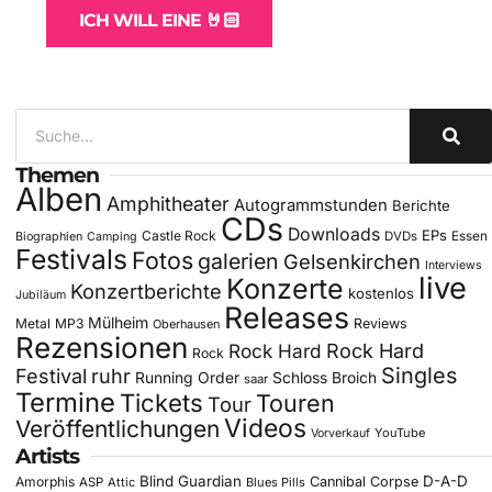
ICH WILL EINE 🤘🏻
Themen
Alben
Amphitheater
Autogrammstunden
Berichte
CDs
Downloads
EPs
Castle Rock
DVDs
Essen
Biographien
Camping
Festivals
Fotos
galerien
Gelsenkirchen
Interviews
live
Konzerte
Konzertberichte
kostenlos
Jubiläum
Releases
Mülheim
Metal
MP3
Reviews
Oberhausen
Rezensionen
Rock Hard
Rock Hard
Rock
Singles
Festival
ruhr
Running Order
Schloss Broich
saar
Termine
Tickets
Touren
Tour
Videos
Veröffentlichungen
YouTube
Vorverkauf
Artists
Blind Guardian
D-A-D
Amorphis
Cannibal Corpse
ASP
Attic
Blues Pills