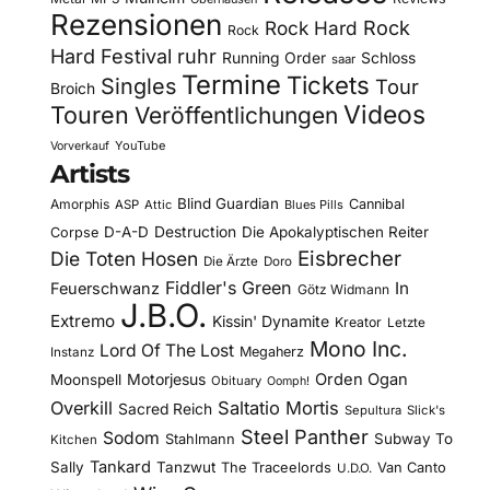
Rezensionen
Rock Hard
Rock
Rock
Hard Festival
ruhr
Running Order
Schloss
saar
Termine
Tickets
Singles
Tour
Broich
Videos
Touren
Veröffentlichungen
YouTube
Vorverkauf
Artists
Blind Guardian
Amorphis
Cannibal
ASP
Attic
Blues Pills
D-A-D
Destruction
Die Apokalyptischen Reiter
Corpse
Eisbrecher
Die Toten Hosen
Die Ärzte
Doro
Fiddler's Green
In
Feuerschwanz
Götz Widmann
J.B.O.
Extremo
Kissin' Dynamite
Kreator
Letzte
Mono Inc.
Lord Of The Lost
Megaherz
Instanz
Motorjesus
Orden Ogan
Moonspell
Obituary
Oomph!
Overkill
Saltatio Mortis
Sacred Reich
Sepultura
Slick's
Steel Panther
Sodom
Subway To
Stahlmann
Kitchen
Tankard
Sally
Tanzwut
The Traceelords
Van Canto
U.D.O.