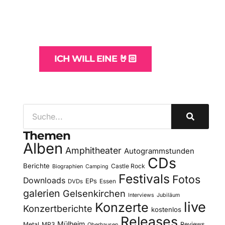
und -Hosting
für Bands
ICH WILL EINE 🤘🏻
Themen
Alben
Amphitheater
Autogrammstunden
CDs
Berichte
Castle Rock
Biographien
Camping
Festivals
Fotos
Downloads
EPs
DVDs
Essen
galerien
Gelsenkirchen
Interviews
Jubiläum
live
Konzerte
Konzertberichte
kostenlos
Releases
Mülheim
Metal
MP3
Reviews
Oberhausen