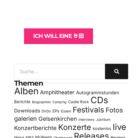
und -Hosting
für Bands
ICH WILL EINE 🤘🏻
Themen
Alben
Amphitheater
Autogrammstunden
CDs
Berichte
Castle Rock
Biographien
Camping
Festivals
Fotos
Downloads
EPs
DVDs
Essen
galerien
Gelsenkirchen
Interviews
Jubiläum
live
Konzerte
Konzertberichte
kostenlos
Releases
Mülheim
Metal
MP3
Reviews
Oberhausen