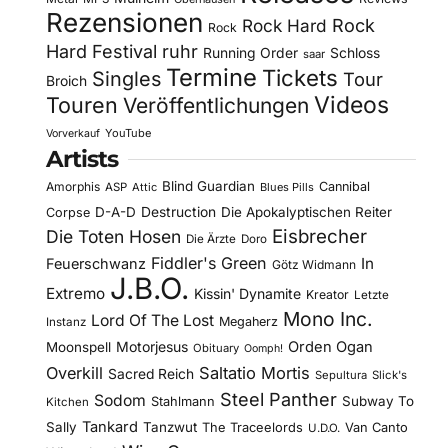
Rezensionen
Rock Hard
Rock
Rock
Hard Festival
ruhr
Running Order
Schloss
saar
Termine
Tickets
Singles
Tour
Broich
Videos
Touren
Veröffentlichungen
YouTube
Vorverkauf
Artists
Blind Guardian
Amorphis
Cannibal
ASP
Attic
Blues Pills
D-A-D
Destruction
Die Apokalyptischen Reiter
Corpse
Eisbrecher
Die Toten Hosen
Die Ärzte
Doro
Fiddler's Green
In
Feuerschwanz
Götz Widmann
J.B.O.
Extremo
Kissin' Dynamite
Kreator
Letzte
Mono Inc.
Lord Of The Lost
Megaherz
Instanz
Motorjesus
Orden Ogan
Moonspell
Obituary
Oomph!
Overkill
Saltatio Mortis
Sacred Reich
Sepultura
Slick's
Steel Panther
Sodom
Subway To
Stahlmann
Kitchen
Tankard
Sally
Tanzwut
The Traceelords
Van Canto
U.D.O.