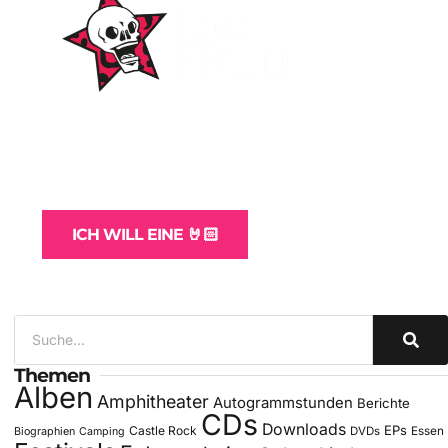
WordPress-Websites
und -Hosting
für Bands
ICH WILL EINE 🤘🏻
Themen
Alben
Amphitheater
Autogrammstunden
Berichte
CDs
Downloads
EPs
Castle Rock
DVDs
Essen
Biographien
Camping