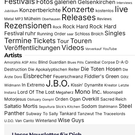
Festivals
Fotos
galerien
Gelsenkirchen
Interviews
live
Konzerte
Konzertberichte
kostenlos
Jubiläum
Releases
Mülheim
Metal
MP3
Reviews
Oberhausen
Rezensionen
Rock Hard
Rock Hard
Rock
Singles
Festival
ruhr
Running Order
Schloss Broich
saar
Termine
Tickets
Touren
Tour
Videos
Veröffentlichungen
YouTube
Vorverkauf
Artists
Blind Guardian
D-A-D
Amorphis
Cannibal Corpse
ASP
Attic
Blues Pills
Die Toten Hosen
Destruction
Die Apokalyptischen Reiter
Die
Eisbrecher
Fiddler's Green
Feuerschwanz
Götz
Ärzte
Doro
J.B.O.
In Extremo
Kissin' Dynamite
Widmann
Kreator
Letzte
Mono Inc.
Lord Of The Lost
Moonspell
Megaherz
Instanz
Overkill
Motorjesus
Orden Ogan
Sacred Reich
Obituary
Oomph!
Steel
Saltatio Mortis
Sodom
Stahlmann
Sepultura
Slick's Kitchen
Panther
Tankard
Subway To Sally
Tanzwut
The Traceelords
Wise Guys
Winterland
Van Canto
U.D.O.
Unser Newsletter für Dich