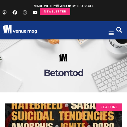
MADE WITH 🤘🏻 AND ❤️ BY LEO SKULL
NEWSLETTER
Betontod
FEATURE