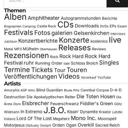
Themen
Alben
Amphitheater
Autogrammstunden
Berichte
CDs
Downloads
EPs
Castle Rock
DVDs
Essen
Biographien
Camping
Festivals
Fotos
galerien
Gelsenkirchen
Interviews
live
Konzerte
Konzertberichte
kostenlos
Jubiläum
Releases
Mülheim
Metal
MP3
Reviews
Oberhausen
Rezensionen
Rock Hard
Rock Hard
Rock
Singles
Festival
ruhr
Running Order
Schloss Broich
saar
Termine
Tickets
Touren
Tour
Videos
Veröffentlichungen
YouTube
Vorverkauf
Artists
Blind Guardian
D-A-D
Amorphis
Cannibal Corpse
ASP
Attic
Blues Pills
Die Toten Hosen
Destruction
Die Apokalyptischen Reiter
Die
Eisbrecher
Fiddler's Green
Feuerschwanz
Götz
Ärzte
Doro
J.B.O.
In Extremo
Kissin' Dynamite
Widmann
Kreator
Letzte
Mono Inc.
Lord Of The Lost
Moonspell
Megaherz
Instanz
Overkill
Motorjesus
Orden Ogan
Sacred Reich
Obituary
Oomph!