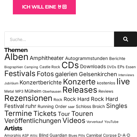
ICH WILL EINE 🤘🏻
Themen
Alben
Amphitheater
Autogrammstunden
Berichte
CDs
Downloads
EPs
Castle Rock
DVDs
Essen
Biographien
Camping
Festivals
Fotos
galerien
Gelsenkirchen
Interviews
live
Konzerte
Konzertberichte
kostenlos
Jubiläum
Releases
Mülheim
Metal
MP3
Reviews
Oberhausen
Rezensionen
Rock Hard
Rock Hard
Rock
Singles
Festival
ruhr
Running Order
Schloss Broich
saar
Termine
Tickets
Touren
Tour
Videos
Veröffentlichungen
YouTube
Vorverkauf
Artists
Blind Guardian
D-A-D
Amorphis
Cannibal Corpse
ASP
Attic
Blues Pills