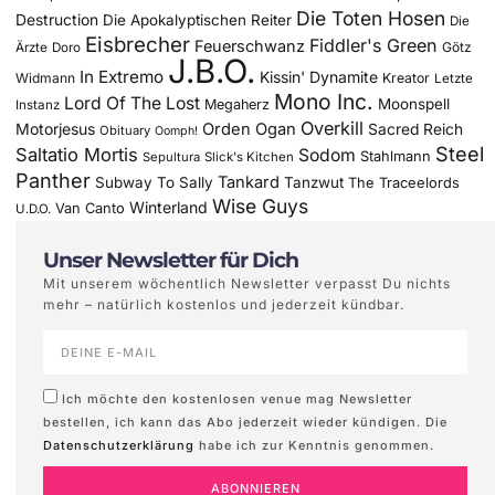
Die Toten Hosen
Destruction
Die Apokalyptischen Reiter
Die
Eisbrecher
Fiddler's Green
Feuerschwanz
Götz
Ärzte
Doro
J.B.O.
In Extremo
Kissin' Dynamite
Widmann
Kreator
Letzte
Mono Inc.
Lord Of The Lost
Moonspell
Megaherz
Instanz
Overkill
Motorjesus
Orden Ogan
Sacred Reich
Obituary
Oomph!
Steel
Saltatio Mortis
Sodom
Stahlmann
Sepultura
Slick's Kitchen
Panther
Tankard
Subway To Sally
Tanzwut
The Traceelords
Wise Guys
Winterland
Van Canto
U.D.O.
Unser Newsletter für Dich
Mit unserem wöchentlich Newsletter verpasst Du nichts
mehr – natürlich kostenlos und jederzeit kündbar.
Ich möchte den kostenlosen venue mag Newsletter
bestellen, ich kann das Abo jederzeit wieder kündigen. Die
Datenschutzerklärung
habe ich zur Kenntnis genommen.
ABONNIEREN