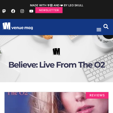
MADE WITH 🤘🏻 AND ❤️ BY LEO SKULL
NEWSLETTER
Believe: Live From The O2
REVIEWS