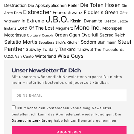
Die Toten Hosen
Destruction
Die Apokalyptischen Reiter
Die
Eisbrecher
Fiddler's Green
Feuerschwanz
Götz
Ärzte
Doro
J.B.O.
In Extremo
Kissin' Dynamite
Widmann
Kreator
Letzte
Mono Inc.
Lord Of The Lost
Moonspell
Megaherz
Instanz
Overkill
Motorjesus
Orden Ogan
Sacred Reich
Obituary
Oomph!
Steel
Saltatio Mortis
Sodom
Stahlmann
Sepultura
Slick's Kitchen
Panther
Tankard
Subway To Sally
Tanzwut
The Traceelords
Wise Guys
Winterland
Van Canto
U.D.O.
Unser Newsletter für Dich
Mit unserem wöchentlich Newsletter verpasst Du nichts
mehr – natürlich kostenlos und jederzeit kündbar.
Ich möchte den kostenlosen venue mag Newsletter
bestellen, ich kann das Abo jederzeit wieder kündigen. Die
Datenschutzerklärung
habe ich zur Kenntnis genommen.
ABONNIEREN