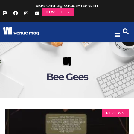
MADE WITH 🤘🏻 AND ❤️ BY LEO SKULL
NEWSLETTER
Bee Gees
REVIEWS