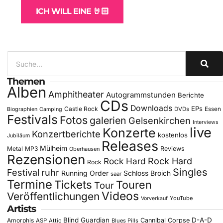
ICH WILL EINE 🤘🏻
Themen
Alben
Amphitheater
Autogrammstunden
Berichte
CDs
Downloads
EPs
Castle Rock
DVDs
Essen
Biographien
Camping
Festivals
Fotos
galerien
Gelsenkirchen
Interviews
live
Konzerte
Konzertberichte
kostenlos
Jubiläum
Releases
Mülheim
Metal
MP3
Reviews
Oberhausen
Rezensionen
Rock Hard
Rock Hard
Rock
Singles
Festival
ruhr
Running Order
Schloss Broich
saar
Termine
Tickets
Touren
Tour
Videos
Veröffentlichungen
YouTube
Vorverkauf
Artists
Blind Guardian
D-A-D
Amorphis
Cannibal Corpse
ASP
Attic
Blues Pills